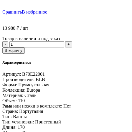
Сравнить
В избранное
13 980
₽
/ шт
Товар в наличии и под заказ
Количество
-
+
товара
В корзину
Ванна
стальная
Характеристики
BLB
Europa
Артикул:
B70E22001
170x70
Производитель:
BLB
см
Форма:
Прямоугольная
Коллекция:
Europa
Материал:
Сталь
Объем:
110
Рама или ножки в комплекте:
Нет
Страна:
Португалия
Тип:
Ванны
Тип установки:
Пристенный
Длина:
170