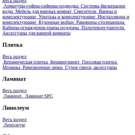
Весь раздел
Арматуры-гофры-сифоны-подводка
Системы фильтрации
воды
Мебель для ванных комнат
Смесители
Ванны и
комплектующие
Унитазы и комплектующие
Инсталляции и
комплектующие
Кухонные мойки
Раковины-столешницы
Кабины-ограждения-трапы-поддоны
Полотенцесушители
Аксессуары для ванной комнаты
Плитка
Весь раздел
Керамическая плитка
Керамогранит
Гипсовая плитка
Мозаика
Ревизионные люки
Сухие смеси, аксессуары
Ламинат
Весь раздел
Ламинат.
Ламинат SPC
Линолеум
Весь раздел
Линолеум