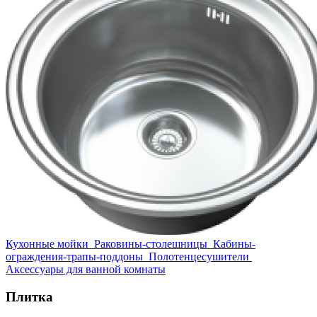
Кухонные мойки
Раковины-столешницы
Кабины-
ограждения-трапы-поддоны
Полотенцесушители
Аксессуары для ванной комнаты
Плитка