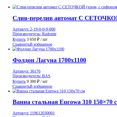
Слив-перелив автомат С СЕТОЧКОЙ
Артикул:
2-19-0-0-9-000
Производитель:
Radomir
Купить
3 650
₽
/ шт
Сравнить
В избранное
Фолдон Лагуна 1700х1100
Артикул:
36176
Производитель:
BAS
Купить
9 300
₽
/ шт
Сравнить
В избранное
Ванна стальная Eurowa 310 150×70 
Артикул:
119612030001