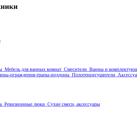
хники
›
ы
Мебель для ванных комнат
Смесители
Ванны и комплектую
ины-ограждения-трапы-поддоны
Полотенцесушители
Аксессуа
а
Ревизионные люки
Сухие смеси, аксессуары