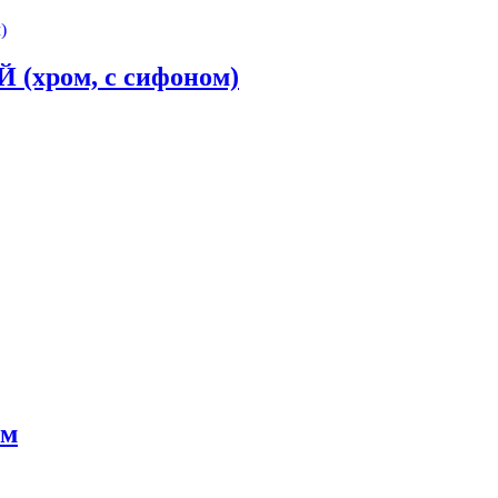
 (хром, с сифоном)
см