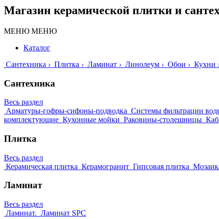
Магазин керамической плитки и санте
МЕНЮ
МЕНЮ
Каталог
Сантехника
›
Плитка
›
Ламинат
›
Линолеум
›
Обои
›
Кухни
Сантехника
Весь раздел
Арматуры-гофры-сифоны-подводка
Системы фильтрации вод
комплектующие
Кухонные мойки
Раковины-столешницы
Каб
Плитка
Весь раздел
Керамическая плитка
Керамогранит
Гипсовая плитка
Мозаик
Ламинат
Весь раздел
Ламинат.
Ламинат SPC