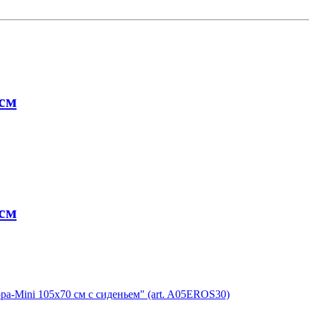
см
см