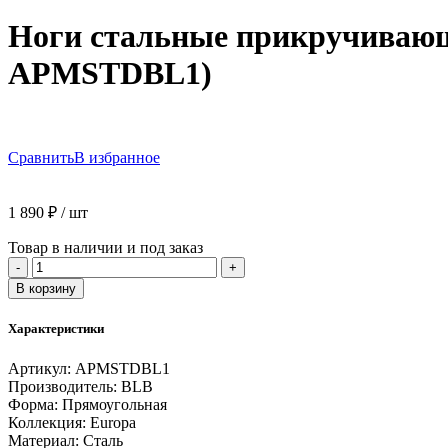
Ноги стальные прикручивающи
APMSTDBL1)
Сравнить
В избранное
1 890
₽
/ шт
Товар в наличии и под заказ
Количество
-
+
товара
В корзину
Ноги
стальные
Характеристики
прикручивающиеся
для
Артикул:
APMSTDBL1
ванн
Производитель:
BLB
BLB
Форма:
Прямоугольная
SG
Коллекция:
Europa
"Europa",
Материал:
Сталь
Europa-