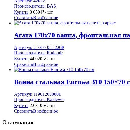
Артикул:
42072
Производитель:
BAS
Купить
8 650
₽
/ шт
Сравнить
В избранное
Агата 170х70 ванна, фронтальная па
Артикул:
2-78-0-0-1-226Р
Производитель:
Radomir
Купить
44 020
₽
/ шт
Сравнить
В избранное
Ванна стальная Eurowa 310 150×70 
Артикул:
119612030001
Производитель:
Kaldewei
Купить
22 810
₽
/ шт
Сравнить
В избранное
О компании