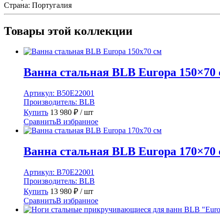
Страна:
Португалия
MINI
-без
сид"
Товары этой коллекции
(art.
APMSTDBL1)
Ванна стальная BLB Europa 150×70 
Артикул:
B50E22001
Производитель:
BLB
Купить
13 980
₽
/ шт
Сравнить
В избранное
Ванна стальная BLB Europa 170×70 
Артикул:
B70E22001
Производитель:
BLB
Купить
13 980
₽
/ шт
Сравнить
В избранное