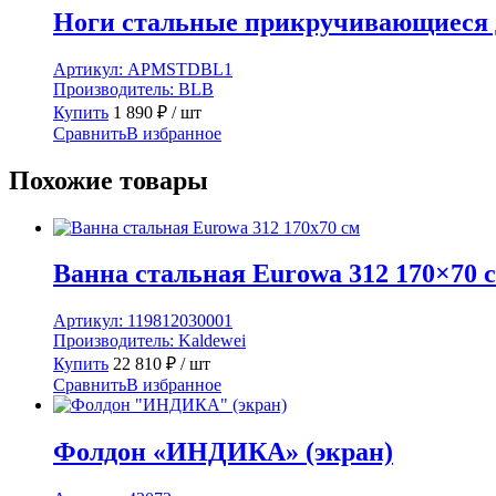
Ноги стальные прикручивающиеся д
Артикул:
APMSTDBL1
Производитель:
BLB
Купить
1 890
₽
/ шт
Сравнить
В избранное
Похожие товары
Ванна стальная Eurowa 312 170×70 
Артикул:
119812030001
Производитель:
Kaldewei
Купить
22 810
₽
/ шт
Сравнить
В избранное
Фолдон «ИНДИКА» (экран)