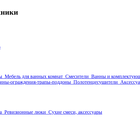
хники
›
ы
Мебель для ванных комнат
Смесители
Ванны и комплектую
ины-ограждения-трапы-поддоны
Полотенцесушители
Аксессуа
а
Ревизионные люки
Сухие смеси, аксессуары