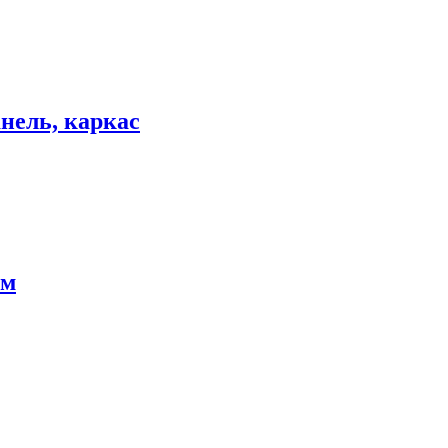
нель, каркас
см