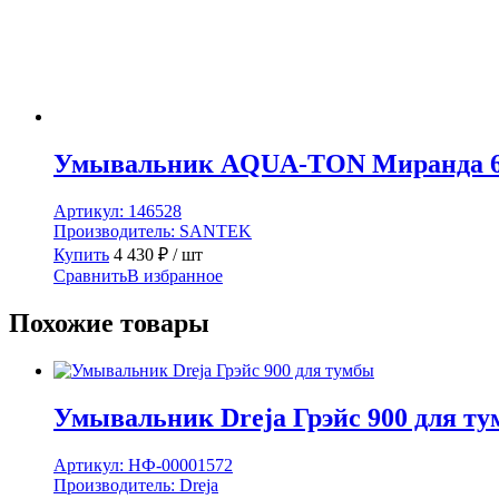
Умывальник AQUA-TON Миранда 6
Артикул:
146528
Производитель:
SANTEK
Купить
4 430
₽
/ шт
Сравнить
В избранное
Похожие товары
Умывальник Dreja Грэйс 900 для т
Артикул:
НФ-00001572
Производитель:
Dreja