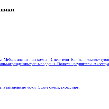
хники
›
ы
Мебель для ванных комнат
Смесители
Ванны и комплектую
ины-ограждения-трапы-поддоны
Полотенцесушители
Аксессуа
а
Ревизионные люки
Сухие смеси, аксессуары