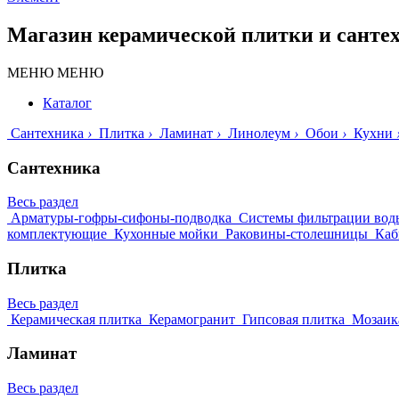
Магазин керамической плитки и санте
МЕНЮ
МЕНЮ
Каталог
Сантехника
›
Плитка
›
Ламинат
›
Линолеум
›
Обои
›
Кухни
Сантехника
Весь раздел
Арматуры-гофры-сифоны-подводка
Системы фильтрации вод
комплектующие
Кухонные мойки
Раковины-столешницы
Каб
Плитка
Весь раздел
Керамическая плитка
Керамогранит
Гипсовая плитка
Мозаик
Ламинат
Весь раздел