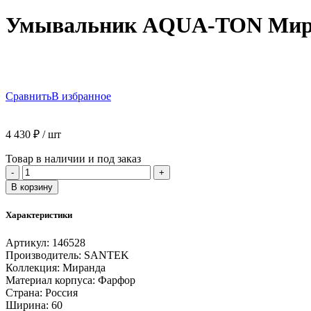
Умывальник AQUA-TON Мира
Сравнить
В избранное
4 430
₽
/ шт
Товар в наличии и под заказ
Количество
-
+
товара
В корзину
Умывальник
AQUA-
Характеристики
TON
Миранда
Артикул:
146528
60
Производитель:
SANTEK
фарфор
Коллекция:
Миранда
1WH302421
Материал корпуса:
Фарфор
Страна:
Россия
Ширина:
60