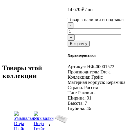
14 670
₽
/ шт
Товар в наличии и под заказ
Количество
-
товара
Умывальник
+
Dreja
В корзину
Грэйс
900
Характеристики
для
тумбы
Товары этой
Артикул:
НФ-00001572
Производитель:
Dreja
коллекции
Коллекция:
Грэйс
Материал корпуса:
Керамика
Страна:
Россия
Тип:
Раковина
Ширина:
91
Высота:
7
Глубина:
46