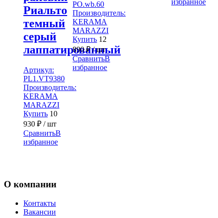
избранное
PO.wb.60
Риальто
Производитель:
темный
KERAMA
MARAZZI
серый
Купить
12
лаппатированный
890
₽
/ шт
Сравнить
В
избранное
Артикул:
PL1.VT9380
Производитель:
KERAMA
MARAZZI
Купить
10
930
₽
/ шт
Сравнить
В
избранное
О компании
Контакты
Вакансии