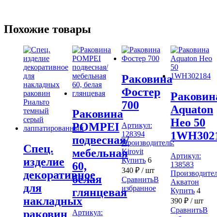
Похожие товары
Раковина
Фостер
Раковин
700
Aquaton
Раковина
Нео 50
POMPEI
Артикул:
1WH302
128394
подвесная/
Производитель:
Спец.
мебельная
Kirovit
Артикул:
изделие
Купить
6
60,
138583
340
₽
/ шт
декоративное
Производител
белая
Сравнить
В
Акватон
для
избранное
глянцевая
Купить
4
накладных
390
₽
/ шт
Сравнить
В
раковин
Артикул: