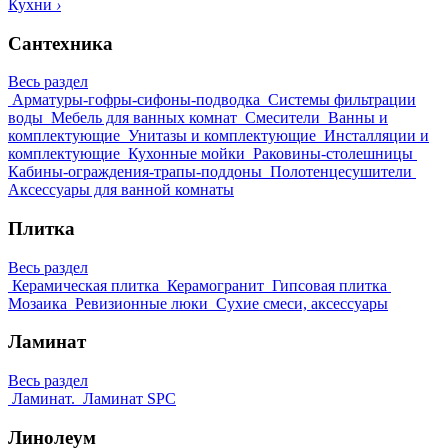
Кухни
›
Сантехника
Весь раздел
Арматуры-гофры-сифоны-подводка
Системы фильтрации
воды
Мебель для ванных комнат
Смесители
Ванны и
комплектующие
Унитазы и комплектующие
Инсталляции и
комплектующие
Кухонные мойки
Раковины-столешницы
Кабины-ограждения-трапы-поддоны
Полотенцесушители
Аксессуары для ванной комнаты
Плитка
Весь раздел
Керамическая плитка
Керамогранит
Гипсовая плитка
Мозаика
Ревизионные люки
Сухие смеси, аксессуары
Ламинат
Весь раздел
Ламинат.
Ламинат SPC
Линолеум