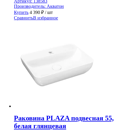
Артикул:
138583
Производитель:
Акватон
Купить
4 390
₽
/ шт
Сравнить
В избранное
Раковина PLAZA подвесная 55,
белая глянцевая