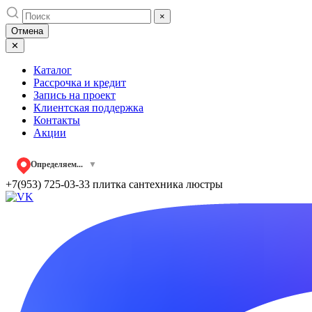
Skip
×
to
Отмена
content
✕
Каталог
Рассрочка и кредит
Запись на проект
Клиентская поддержка
Контакты
Акции
Определяем...
▼
+7(953) 725-03-33
плитка сантехника люстры