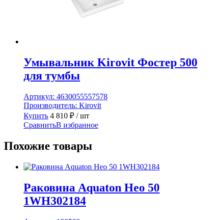
Умывальник Kirovit Фостер 500
для тумбы
Артикул:
4630055557578
Производитель:
Kirovit
Купить
4 810
₽
/ шт
Сравнить
В избранное
Похожие товары
Раковина Aquaton Нео 50
1WH302184