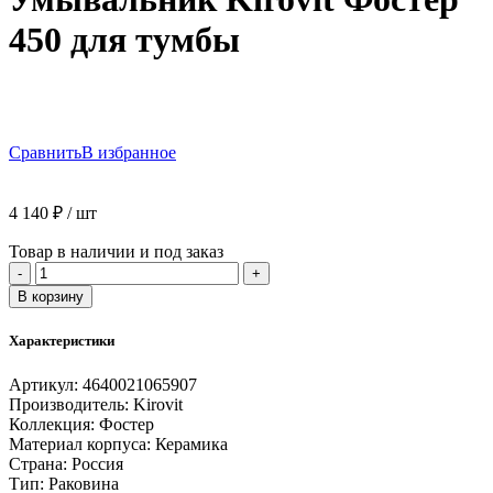
450 для тумбы
Сравнить
В избранное
4 140
₽
/ шт
Товар в наличии и под заказ
Количество
-
+
товара
В корзину
Умывальник
Kirovit
Характеристики
Фостер
450
Артикул:
4640021065907
для
Производитель:
Kirovit
тумбы
Коллекция:
Фостер
Материал корпуса:
Керамика
Страна:
Россия
Тип:
Раковина