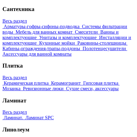
Сантехника
Весь раздел
Арматуры-гофры-сифоны-подводка
Системы фильтрации
воды
Мебель для ванных комнат
Смесители
Ванны и
комплектующие
Унитазы и комплектующие
Инсталляции и
комплектующие
Кухонные мойки
Раковины-столешницы
Кабины-ограждения-трапы-поддоны
Полотенцесушители
Аксессуары для ванной комнаты
Плитка
Весь раздел
Керамическая плитка
Керамогранит
Гипсовая плитка
Мозаика
Ревизионные люки
Сухие смеси, аксессуары
Ламинат
Весь раздел
Ламинат.
Ламинат SPC
Линолеум