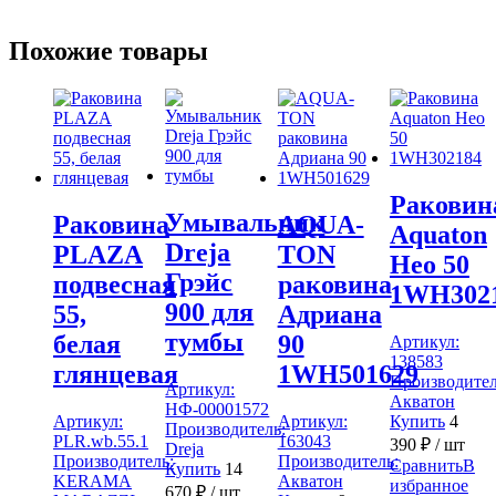
Похожие товары
Раковин
Умывальник
Раковина
AQUA-
Aquaton
Dreja
PLAZA
TON
Нео 50
Грэйс
подвесная
раковина
1WH302
900 для
55,
Адриана
тумбы
белая
90
Артикул:
138583
глянцевая
1WH501629
Производител
Артикул:
Акватон
НФ-00001572
Артикул:
Артикул:
Купить
4
Производитель:
PLR.wb.55.1
163043
390
₽
/ шт
Dreja
Производитель:
Производитель:
Сравнить
В
Купить
14
KERAMA
Акватон
избранное
670
₽
/ шт