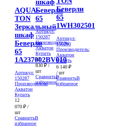
TON
шкаф
Беверли
AQUA-
Беверли
65
TON
65
1WH302501
Зеркальный
Артикул:
шкаф
150287
Артикул:
Беверли
Производитель:
150290
Акватон
Производитель:
65
Купить
Акватон
1A237002BV010
12
Купить
830
₽
/
6 140
₽
шт
/ шт
Артикул:
Сравнить
В
Сравнить
В
150287
избранное
избранное
Производитель:
Акватон
Купить
12
070
₽
/
шт
Сравнить
В
избранное