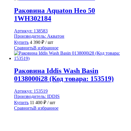
Раковина Aquaton Нео 50
1WH302184
Артикул:
138583
Производитель:
Акватон
Купить
4 390
₽
/ шт
Сравнить
В избранное
Раковина Iddis Wash Basin
0138000i28 (Код товара: 153519)
Артикул:
153519
Производитель:
IDDIS
Купить
11 400
₽
/ шт
Сравнить
В избранное