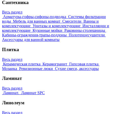
Сантехника
Весь раздел
Арматуры-гофры-сифоны-подводка
Системы фильтрации
воды
Мебель для ванных комнат
Смесители
Ванны и
комплектующие
Унитазы и комплектующие
Инсталляции и
комплектующие
Кухонные мойки
Раковины-столешницы
Кабины-ограждения-трапы-поддоны
Полотенцесушители
Аксессуары для ванной комнаты
Плитка
Весь раздел
Керамическая плитка
Керамогранит
Гипсовая плитка
Мозаика
Ревизионные люки
Сухие смеси, аксессуары
Ламинат
Весь раздел
Ламинат.
Ламинат SPC
Линолеум
Весь раздел