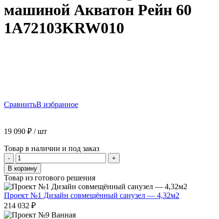
машиной Акватон Рейн 60
1A72103KRW010
Сравнить
В избранное
19 090
₽
/ шт
Товар в наличии и под заказ
Количество
-
+
товара
В корзину
Раковина
Товар из готового решения
над
стиральной
Проект №1 Дизайн совмещённый санузел — 4,32м2
машиной
214 032
₽
Акватон
Рейн