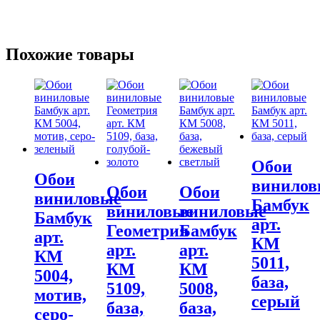
Похожие товары
Обои
Обои
винилов
Обои
Обои
виниловые
Бамбук
виниловые
виниловые
Бамбук
арт.
Геометрия
Бамбук
арт.
КМ
арт.
арт.
КМ
5011,
КМ
КМ
5004,
база,
5109,
5008,
мотив,
серый
база,
база,
серо-