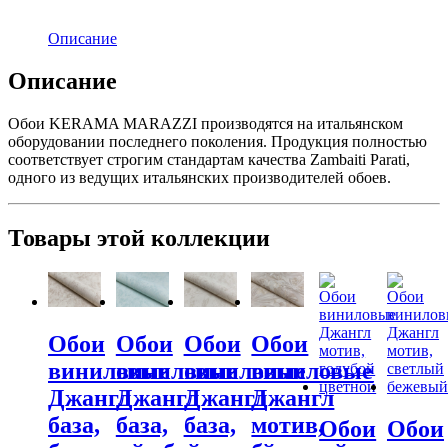
Описание
Описание
Обои KERAMA MARAZZI производятся на итальянском
оборудовании последнего поколения. Продукция полностью
соответствует строгим стандартам качества Zambaiti Parati,
одного из ведущих итальянских производителей обоев.
Товары этой коллекции
Обои
Обои
Обои
Обои
виниловые
виниловые
виниловые
виниловые
Джангл
Джангл
Джангл
Джангл
база,
база,
база,
мотив,
Обои
Обои