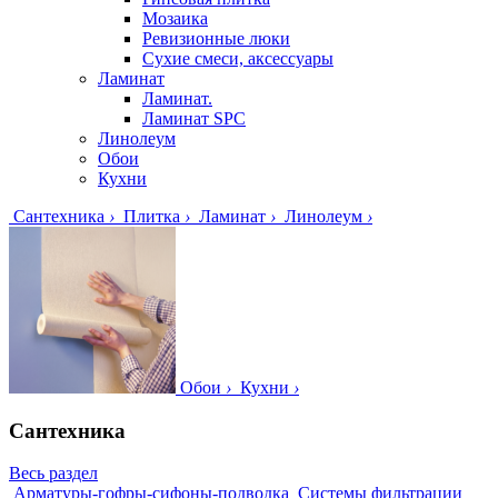
Мозаика
Ревизионные люки
Сухие смеси, аксессуары
Ламинат
Ламинат.
Ламинат SPC
Линолеум
Обои
Кухни
Сантехника
›
Плитка
›
Ламинат
›
Линолеум
›
Обои
›
Кухни
›
Сантехника
Весь раздел
Арматуры-гофры-сифоны-подводка
Системы фильтрации