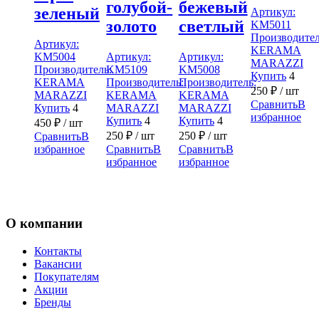
голубой-
бежевый
зеленый
Артикул:
золото
светлый
KM5011
Производител
Артикул:
KERAMA
KM5004
Артикул:
Артикул:
MARAZZI
Производитель:
KM5109
KM5008
Купить
4
KERAMA
Производитель:
Производитель:
250
₽
/ шт
MARAZZI
KERAMA
KERAMA
Сравнить
В
Купить
4
MARAZZI
MARAZZI
избранное
Купить
4
Купить
4
450
₽
/ шт
250
₽
/ шт
250
₽
/ шт
Сравнить
В
избранное
Сравнить
В
Сравнить
В
избранное
избранное
О компании
Контакты
Вакансии
Покупателям
Акции
Бренды