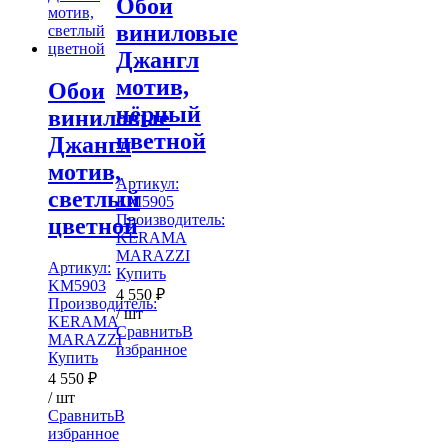
Обои
виниловые
Джангл
мотив,
Обои
чёрный
виниловые
цветной
Джангл
мотив,
Артикул:
светлый
KM5905
Производитель:
цветной
KERAMA
MARAZZI
Артикул:
Купить
KM5903
4 550
₽
Производитель:
/ шт
KERAMA
Сравнить
В
MARAZZI
избранное
Купить
4 550
₽
/ шт
Сравнить
В
избранное