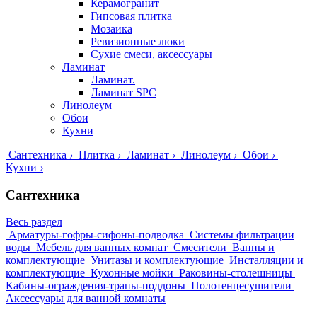
Керамогранит
Гипсовая плитка
Мозаика
Ревизионные люки
Сухие смеси, аксессуары
Ламинат
Ламинат.
Ламинат SPC
Линолеум
Обои
Кухни
Сантехника
›
Плитка
›
Ламинат
›
Линолеум
›
Обои
›
Кухни
›
Сантехника
Весь раздел
Арматуры-гофры-сифоны-подводка
Системы фильтрации
воды
Мебель для ванных комнат
Смесители
Ванны и
комплектующие
Унитазы и комплектующие
Инсталляции и
комплектующие
Кухонные мойки
Раковины-столешницы
Кабины-ограждения-трапы-поддоны
Полотенцесушители
Аксессуары для ванной комнаты