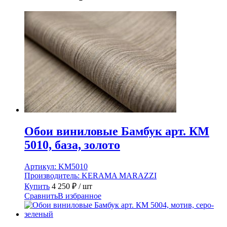
Обои виниловые Бамбук арт. КМ
5010, база, золото
Артикул:
KM5010
Производитель:
KERAMA MARAZZI
Купить
4 250
₽
/ шт
Сравнить
В избранное