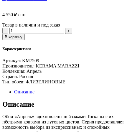
4 550
₽
/ шт
Товар в наличии и под заказ
Количество
-
+
товара
В корзину
Обои
виниловые
Характеристики
Апрель
мотив-2,
Артикул:
KM7509
зеленый
Производитель:
KERAMA MARAZZI
Коллекция:
Апрель
Страна:
Россия
Тип обоев:
ФЛИЗЕЛИНОВЫЕ
Описание
Описание
Обои «Апрель» вдохновлены пейзажами Тосканы с их
пёстрыми коврами из луговых цветов. Серия предоставляет
возможность выбора из экспрессивных и спокойных