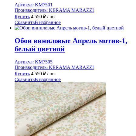
Артикул:
KM7501
Производитель:
KERAMA MARAZZI
Купить
4 550
₽
/ шт
Сравнить
В избранное
Обои виниловые Апрель мотив-1,
белый цветной
Артикул:
KM7505
Производитель:
KERAMA MARAZZI
Купить
4 550
₽
/ шт
Сравнить
В избранное