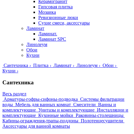
Керамогранит
Гипсовая плитка
Мозаика
Ревизионные люки
Сухие смеси, аксессуары
Ламинат
Ламинат.
Ламинат SPC
Линолеум
Обои
Кухни
Сантехника
›
Плитка
›
Ламинат
›
Линолеум
›
Обои
›
Кухни
›
Сантехника
Весь раздел
Арматуры-гофры-сифоны-подводка
Системы фильтрации
воды
Мебель для ванных комнат
Смесители
Ванны и
комплектующие
Унитазы и комплектующие
Инсталляции и
комплектующие
Кухонные мойки
Раковины-столешницы
Кабины-ограждения-трапы-поддоны
Полотенцесушители
Аксессуары для ванной комнаты