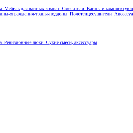
ы
Мебель для ванных комнат
Смесители
Ванны и комплектую
ины-ограждения-трапы-поддоны
Полотенцесушители
Аксессуа
а
Ревизионные люки
Сухие смеси, аксессуары