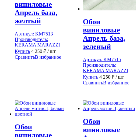
виниловые
Апрель база,
желтый
Обои
виниловые
Артикул:
KM7513
Апрель база,
Производитель:
KERAMA MARAZZI
зеленый
Купить
4 250
₽
/ шт
Сравнить
В избранное
Артикул:
KM7515
Производитель:
KERAMA MARAZZI
Купить
4 250
₽
/ шт
Сравнить
В избранное
Обои
Обои
виниловые
виниловые