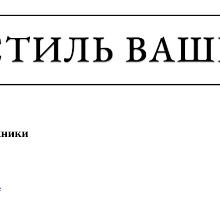
хники
›