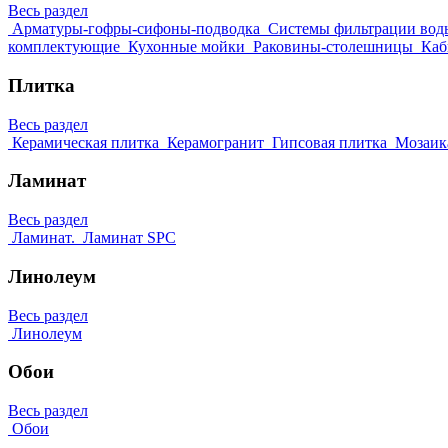
Весь раздел
Арматуры-гофры-сифоны-подводка
Системы фильтрации вод
комплектующие
Кухонные мойки
Раковины-столешницы
Каб
Плитка
Весь раздел
Керамическая плитка
Керамогранит
Гипсовая плитка
Мозаик
Ламинат
Весь раздел
Ламинат.
Ламинат SPC
Линолеум
Весь раздел
Линолеум
Обои
Весь раздел
Обои