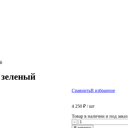
ый
 зеленый
Сравнить
В избранное
4 250
₽
/ шт
Товар в наличии и под заказ
Количество
-
товара
В корзину