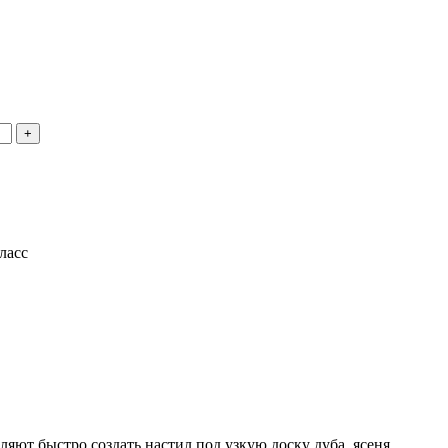
+
ласс
ляют быстро создать настил под узкую доску дуба, ясеня,