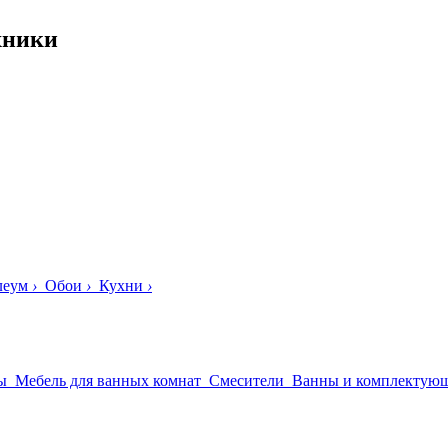
хники
леум
›
Обои
›
Кухни
›
ы
Мебель для ванных комнат
Смесители
Ванны и комплектую