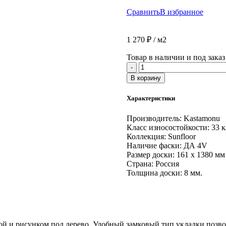
Сравнить
В избранное
1 270
₽
/ м2
Товар в наличии и под заказ
Количество
-
товара
В корзину
Ламинат
Kastamonu
Характеристики
SUNFLOOR
8/33
Производитель:
Kastamonu
60
Класс износостойкости:
33 к
Дуб
Коллекция:
Sunfloor
Берлин
Наличие фаски:
ДА 4V
Размер доски:
161 х 1380 мм
Страна:
Россия
Толщина доски:
8 мм.
урой и рисунком под дерево. Удобный замковый тип укладки позво