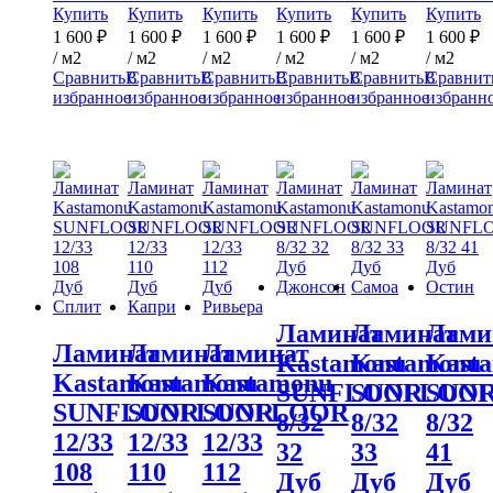
Купить
Купить
Купить
Купить
Купить
Купить
1 600
₽
1 600
₽
1 600
₽
1 600
₽
1 600
₽
1 600
₽
/ м2
/ м2
/ м2
/ м2
/ м2
/ м2
Сравнить
В
Сравнить
В
Сравнить
В
Сравнить
В
Сравнить
В
Сравнит
избранное
избранное
избранное
избранное
избранное
избранн
Ламинат
Ламинат
Лами
Ламинат
Ламинат
Ламинат
Kastamonu
Kastamonu
Kast
Kastamonu
Kastamonu
Kastamonu
SUNFLOOR
SUNFLOO
SUN
SUNFLOOR
SUNFLOOR
SUNFLOOR
8/32
8/32
8/32
12/33
12/33
12/33
32
33
41
108
110
112
Дуб
Дуб
Дуб