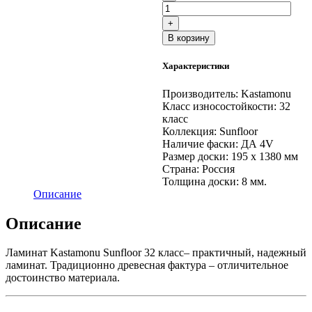
товара
Ламинат
+
Kastamonu
В корзину
SUNFLOOR
8/32
Характеристики
36
Вяз
Бейкер
Производитель:
Kastamonu
Класс износостойкости:
32
класс
Коллекция:
Sunfloor
Наличие фаски:
ДА 4V
Размер доски:
195 х 1380 мм
Страна:
Россия
Толщина доски:
8 мм.
Описание
Описание
Ламинат Kastamonu Sunfloor 32 класс– практичный, надежный
ламинат. Традиционно древесная фактура – отличительное
достоинство материала.