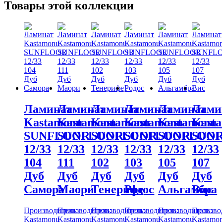
Товары этой коллекции
Ламинат
Ламинат
Ламинат
Ламинат
Ламинат
Лами
Kastamonu
Kastamonu
Kastamonu
Kastamonu
Kastamonu
Kast
SUNFLOOR
SUNFLOOR
SUNFLOOR
SUNFLOOR
SUNFLOO
SUN
12/33
12/33
12/33
12/33
12/33
12/33
104
111
102
103
105
107
Дуб
Дуб
Дуб
Дуб
Дуб
Дуб
Самора
Маори
Тенерифе
Родос
Альгамбра
Вис
Производитель:
Производитель:
Производитель:
Производитель:
Производитель:
Произво
Kastamonu
Kastamonu
Kastamonu
Kastamonu
Kastamonu
Kastamo