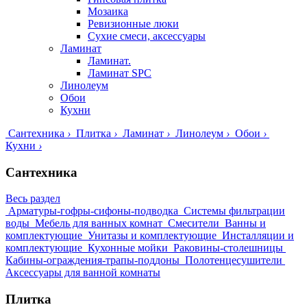
Мозаика
Ревизионные люки
Сухие смеси, аксессуары
Ламинат
Ламинат.
Ламинат SPC
Линолеум
Обои
Кухни
Сантехника
›
Плитка
›
Ламинат
›
Линолеум
›
Обои
›
Кухни
›
Сантехника
Весь раздел
Арматуры-гофры-сифоны-подводка
Системы фильтрации
воды
Мебель для ванных комнат
Смесители
Ванны и
комплектующие
Унитазы и комплектующие
Инсталляции и
комплектующие
Кухонные мойки
Раковины-столешницы
Кабины-ограждения-трапы-поддоны
Полотенцесушители
Аксессуары для ванной комнаты
Плитка