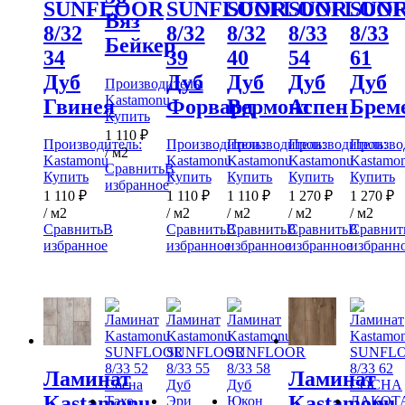
SUNFLOOR
SUNFLOOR
SUNFLOOR
SUNFLOO
SUN
Вяз
8/32
8/32
8/32
8/33
8/33
Бейкер
34
39
40
54
61
Дуб
Дуб
Дуб
Дуб
Дуб
Производитель:
Kastamonu
Гвинея
Форвард
Вермонт
Аспен
Брем
Купить
1 110
₽
Производитель:
Производитель:
Производитель:
Производитель:
Произво
/ м2
Kastamonu
Kastamonu
Kastamonu
Kastamonu
Kastamo
Сравнить
В
Купить
Купить
Купить
Купить
Купить
избранное
1 110
₽
1 110
₽
1 110
₽
1 270
₽
1 270
₽
/ м2
/ м2
/ м2
/ м2
/ м2
Сравнить
В
Сравнить
В
Сравнить
В
Сравнить
В
Сравнит
избранное
избранное
избранное
избранное
избранн
Ламинат
Ламинат
Kastamonu
Kastamonu