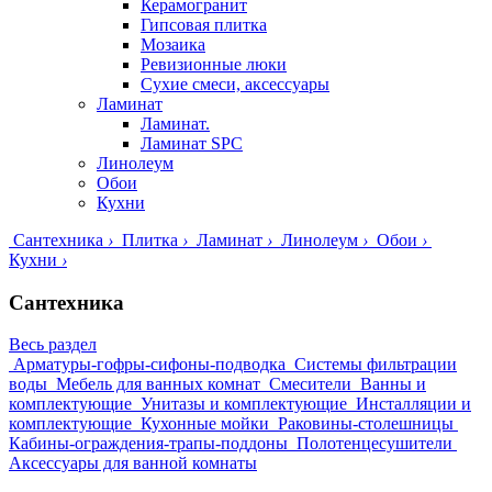
Керамогранит
Гипсовая плитка
Мозаика
Ревизионные люки
Сухие смеси, аксессуары
Ламинат
Ламинат.
Ламинат SPC
Линолеум
Обои
Кухни
Сантехника
›
Плитка
›
Ламинат
›
Линолеум
›
Обои
›
Кухни
›
Сантехника
Весь раздел
Арматуры-гофры-сифоны-подводка
Системы фильтрации
воды
Мебель для ванных комнат
Смесители
Ванны и
комплектующие
Унитазы и комплектующие
Инсталляции и
комплектующие
Кухонные мойки
Раковины-столешницы
Кабины-ограждения-трапы-поддоны
Полотенцесушители
Аксессуары для ванной комнаты