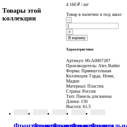
4 160
₽
/ шт
Товары этой
Товар в наличии и под заказ
коллекции
Количество
-
товара
Фронтальная
+
панель
В корзину
для
ванн
Характеристики
Alex
Baitler
GARDA,
Артикул:
00-A0007287
NEMI,
Производитель:
Alex Baitler
MADIN
Форма:
Прямоугольная
150
Коллекция:
Гарда, Неми,
с
Мадин
крепежом
Материал:
Пластик
Страна:
Россия
Тип:
Панель для ванны
Длина:
150
Высота:
61,5
Фронтальная
Фронтальная
Фронтальная
Фронтальная
Фронтальн