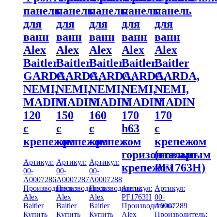
панель
панель
панель
панель
панель
для
для
для
для
для
ванн
ванн
ванн
ванн
ванн
Alex
Alex
Alex
Alex
Alex
Baitler
Baitler
Baitler
Baitler
Baitler
GARDA,
GARDA,
GARDA,
GARDA,
GARDA,
NEMI,
NEMI,
NEMI,
NEMI,
NEMI,
MADIN
MADIN
MADIN
MADIN
MADIN
120
150
160
170
170
с
с
с
h63
с
крепежом
крепежом
крепежом
с
крепежом
горизонтальным
(нов.арт
Артикул:
Артикул:
Артикул:
крепежом
PF1763H)
00-
00-
00-
A0007286
A0007287
A0007288
Производитель:
Производитель:
Производитель:
Артикул:
Артикул:
Alex
Alex
Alex
PF1763H
00-
Baitler
Baitler
Baitler
Производитель:
A0007289
Купить
Купить
Купить
Alex
Производитель: