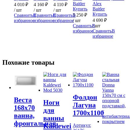
Baitler
Alex
4 010
₽
4 160
₽
4 110
₽
Купить
Baitler
/ шт
/ шт
/ шт
Купить
5 250
₽
Сравнить
В
Сравнить
В
Сравнить
В
4 690
₽
избранное
избранное
избранное
/ шт
Сравнить
В
/ шт
избранное
Сравнить
В
избранное
Похожие товары
Фолдон
Веста
Ноги
Лагуна
168х70
для
1700х1100
ванна,
ванны
фронтальная
Kaldewei
Артикул: