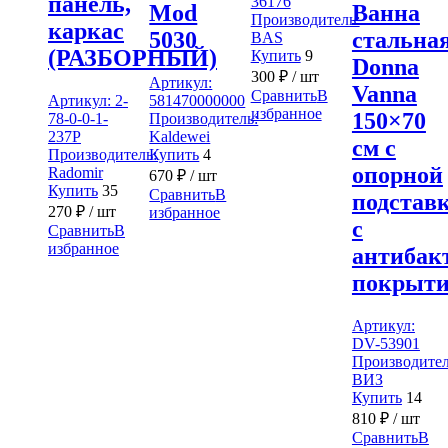
панель,
36176
Mod
Ванна
Производитель:
каркас
5030
стальна
BAS
(РАЗБОРНЫЙ)
Купить
9
Donna
300
₽
/ шт
Артикул:
Vanna
Сравнить
В
Артикул:
2-
581470000000
избранное
150×70
78-0-0-1-
Производитель:
237Р
Kaldewei
см с
Производитель:
Купить
4
опорной
Radomir
670
₽
/ шт
Купить
35
Сравнить
В
подставк
270
₽
/ шт
избранное
с
Сравнить
В
избранное
антибак
покрыт
Артикул:
DV-53901
Производител
ВИЗ
Купить
14
810
₽
/ шт
Сравнить
В