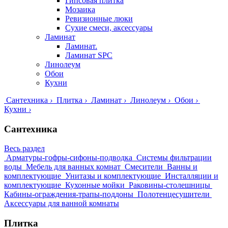
Гипсовая плитка
Мозаика
Ревизионные люки
Сухие смеси, аксессуары
Ламинат
Ламинат.
Ламинат SPC
Линолеум
Обои
Кухни
Сантехника
›
Плитка
›
Ламинат
›
Линолеум
›
Обои
›
Кухни
›
Сантехника
Весь раздел
Арматуры-гофры-сифоны-подводка
Системы фильтрации
воды
Мебель для ванных комнат
Смесители
Ванны и
комплектующие
Унитазы и комплектующие
Инсталляции и
комплектующие
Кухонные мойки
Раковины-столешницы
Кабины-ограждения-трапы-поддоны
Полотенцесушители
Аксессуары для ванной комнаты
Плитка