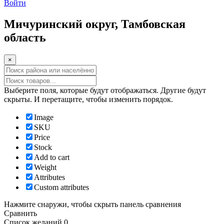
Войти
Мичуринский округ, Тамбовская
область
×
Прокрутка
вверх
Выберите поля, которые будут отображаться. Другие будут
скрыты. И перетащите, чтобы изменить порядок.
Image
SKU
Price
Stock
Add to cart
Weight
Attributes
Custom attributes
Нажмите снаружи, чтобы скрыть панель сравнения
Сравнить
Список желаний
0