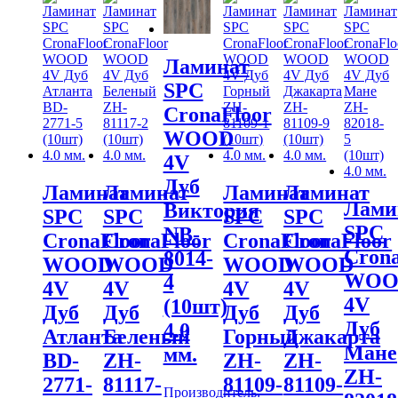
Ламинат
SPC
CronaFloor
WOOD
4V
Дуб
Ламинат
Ламинат
Ламинат
Ламинат
Лами
Виктория
SPC
SPC
SPC
SPC
SPC
NB-
CronaFloor
CronaFloor
CronaFloor
CronaFloor
Crona
8014-
WOOD
WOOD
WOOD
WOOD
WOO
4
4V
4V
4V
4V
4V
(10шт)
Дуб
Дуб
Дуб
Дуб
Дуб
4.0
Атланта
Беленый
Горный
Джакарта
Мане
мм.
BD-
ZH-
ZH-
ZH-
ZH-
2771-
81117-
81109-
81109-
Производитель: