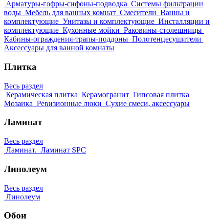
Арматуры-гофры-сифоны-подводка
Системы фильтрации
воды
Мебель для ванных комнат
Смесители
Ванны и
комплектующие
Унитазы и комплектующие
Инсталляции и
комплектующие
Кухонные мойки
Раковины-столешницы
Кабины-ограждения-трапы-поддоны
Полотенцесушители
Аксессуары для ванной комнаты
Плитка
Весь раздел
Керамическая плитка
Керамогранит
Гипсовая плитка
Мозаика
Ревизионные люки
Сухие смеси, аксессуары
Ламинат
Весь раздел
Ламинат.
Ламинат SPC
Линолеум
Весь раздел
Линолеум
Обои