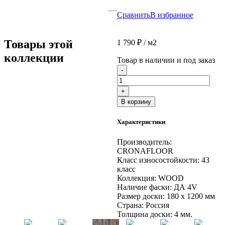
Сравнить
В избранное
Товары этой
1 790
₽
/ м2
коллекции
Товар в наличии и под заказ
Количество
-
товара
Ламинат
+
SPC
В корзину
CronaFloor
WOOD
Характеристики
4V
Дуб
Виктория
Производитель:
NB-
CRONAFLOOR
8014-
Класс износостойкости:
43
4
класс
(10шт)
Коллекция:
WOOD
4.0
Наличие фаски:
ДА 4V
мм.
Размер доски:
180 х 1200 мм
Страна:
Россия
Толщина доски:
4 мм.