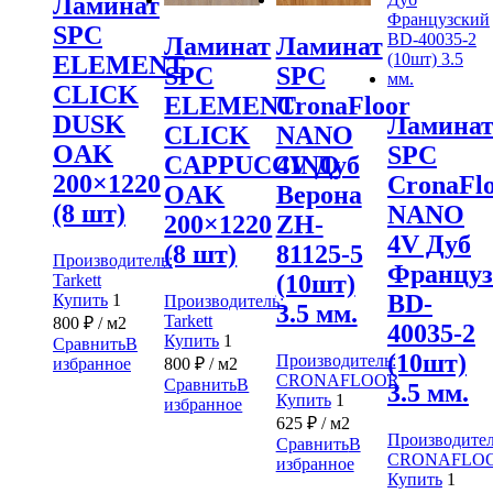
Ламинат
SPC
Ламинат
Ламинат
ELEMENT
SPC
SPC
CLICK
ELEMENT
CronaFloor
DUSK
Ламина
CLICK
NANO
OAK
SPC
CAPPUCCINO
4V Дуб
200×1220
CronaFl
OAK
Верона
(8 шт)
NANO
200×1220
ZH-
4V Дуб
(8 шт)
81125-5
Производитель:
Француз
(10шт)
Tarkett
BD-
Купить
1
Производитель:
3.5 мм.
Tarkett
800
₽
/ м2
40035-2
Купить
1
Сравнить
В
(10шт)
Производитель:
избранное
800
₽
/ м2
CRONAFLOOR
Сравнить
В
3.5 мм.
Купить
1
избранное
625
₽
/ м2
Производител
Сравнить
В
CRONAFLO
избранное
Купить
1