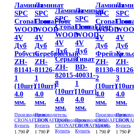
Ламинат
Ламинат
Ламинат
Лами
Ламинат
Ламинат
SPC
SPC
SPC
SPC
SPC
SPC
CronaFloor
CronaFloor
CronaFloor
Crona
CronaFloor
CronaFloor
WOOD
WOOD
WOOD
WOO
WOOD
WOOD
4V
4V
4V
4V
4V
4V
Дуб
Дуб
Дуб
Дуб
Дуб
Дуб
Робуста
Серебристый
Фрейзер
Хель
Серый
Тиват
ZH-
ZH-
ZH-
ZH-
ZH-
BD-
81141-
81126-
81130-
81126
82015-
40031-
1
1
2
3
8
1
(10шт)
(10шт)
(10шт)
(10шт
(10шт)
(10шт)
4.0
4.0
4.0
4.0
4.0
4.0
мм.
мм.
мм.
мм.
мм.
мм.
Производитель:
Производитель:
Производитель:
Произво
CRONAFLOOR
CRONAFLOOR
Производитель:
Производитель:
CRONAFLOOR
CRONA
Купить
Купить
CRONAFLOOR
CRONAFLOOR
Купить
Купить
Купить
Купить
1 790
₽
1 790
₽
1 790
₽
1 790
₽