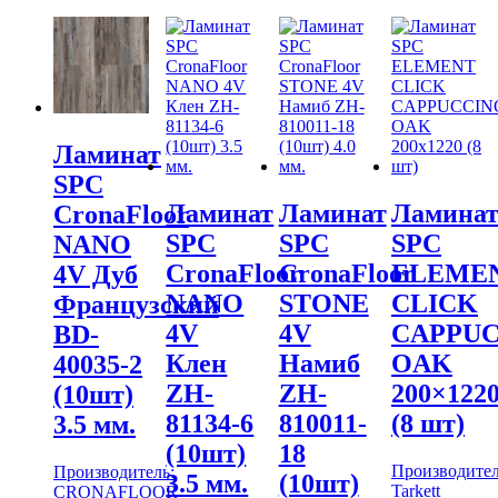
Ламинат
SPC
Ламинат
Ламинат
Ламина
CronaFloor
SPC
SPC
SPC
NANO
CronaFloor
CronaFloor
ELEME
4V Дуб
NANO
STONE
CLICK
Французский
4V
4V
CAPPUC
BD-
Клен
Намиб
OAK
40035-2
ZH-
ZH-
200×122
(10шт)
81134-6
810011-
(8 шт)
3.5 мм.
(10шт)
18
Производител
Производитель:
3.5 мм.
(10шт)
Tarkett
CRONAFLOOR