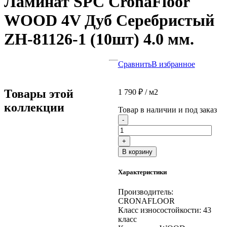
Ламинат SPC CronaFloor
WOOD 4V Дуб Серебристый
ZH-81126-1 (10шт) 4.0 мм.
Сравнить
В избранное
Товары этой
1 790
₽
/ м2
коллекции
Товар в наличии и под заказ
Количество
-
товара
Ламинат
+
SPC
В корзину
CronaFloor
WOOD
Характеристики
4V
Дуб
Серебристый
Производитель:
ZH-
CRONAFLOOR
81126-
Класс износостойкости:
43
1
класс