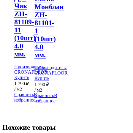
Чак
Монблан
ZH-
ZH-
81109-
81101-
11
1
(10шт)
(10шт)
4.0
4.0
мм.
мм.
Производитель:
Производитель:
CRONAFLOOR
CRONAFLOOR
Купить
Купить
1 790
₽
1 790
₽
/ м2
/ м2
Сравнить
В
Сравнить
В
избранное
избранное
Похожие товары