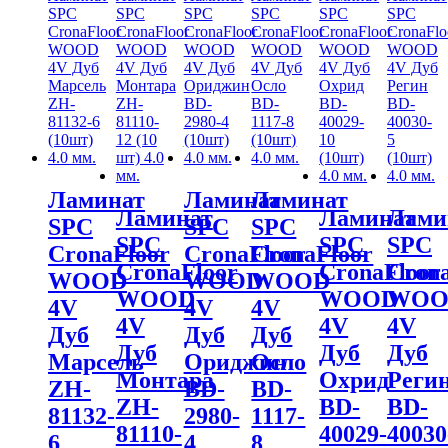
Ламинат
Ламинат
Ламинат
Ламинат
Ламинат
Лами
SPC
SPC
SPC
SPC
SPC
SPC
CronaFloor
CronaFloor
CronaFloor
CronaFloor
CronaFloor
Crona
WOOD
WOOD
WOOD
WOOD
WOOD
WOO
4V
4V
4V
4V
4V
4V
Дуб
Дуб
Дуб
Дуб
Дуб
Дуб
Марсель
Ориджин
Осло
Монтара
Охрид
Реги
ZH-
BD-
BD-
ZH-
BD-
BD-
81132-
2980-
1117-
81110-
40029-
40030
6
4
8