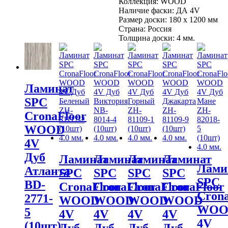
(10шт)
Коллекция:
WOOD
4.0
Наличие фаски:
ДА 4V
мм.
Размер доски:
180 х 1200 мм
Страна:
Россия
Толщина доски:
4 мм.
Ламинат
SPC
CronaFloor
WOOD
4V
Дуб
Ламинат
Ламинат
Ламинат
Ламинат
Лами
Атланта
SPC
SPC
SPC
SPC
SPC
BD-
CronaFloor
CronaFloor
CronaFloor
CronaFloor
Crona
2771-
WOOD
WOOD
WOOD
WOOD
WOO
5
4V
4V
4V
4V
4V
(10шт)
Дуб
Дуб
Дуб
Дуб