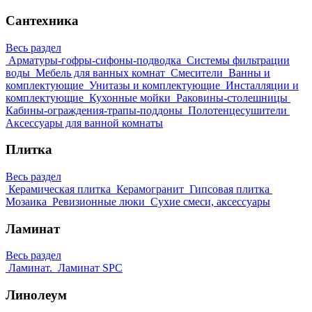
Сантехника
Весь раздел
Арматуры-гофры-сифоны-подводка
Системы фильтрации
воды
Мебель для ванных комнат
Смесители
Ванны и
комплектующие
Унитазы и комплектующие
Инсталляции и
комплектующие
Кухонные мойки
Раковины-столешницы
Кабины-ограждения-трапы-поддоны
Полотенцесушители
Аксессуары для ванной комнаты
Плитка
Весь раздел
Керамическая плитка
Керамогранит
Гипсовая плитка
Мозаика
Ревизионные люки
Сухие смеси, аксессуары
Ламинат
Весь раздел
Ламинат.
Ламинат SPC
Линолеум