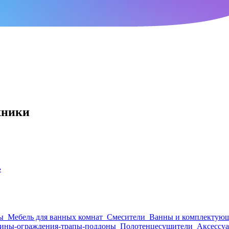
хники
›
ы
Мебель для ванных комнат
Смесители
Ванны и комплектую
ины-ограждения-трапы-поддоны
Полотенцесушители
Аксессуа