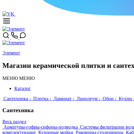
Элемент
Магазин керамической плитки и санте
МЕНЮ
МЕНЮ
Каталог
Сантехника
›
Плитка
›
Ламинат
›
Линолеум
›
Обои
›
Кухни
Сантехника
Весь раздел
Арматуры-гофры-сифоны-подводка
Системы фильтрации вод
комплектующие
Кухонные мойки
Раковины-столешницы
Каб