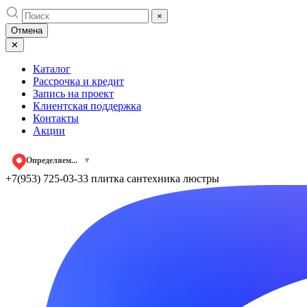
Skip
×
to
Отмена
content
✕
Каталог
Рассрочка и кредит
Запись на проект
Клиентская поддержка
Контакты
Акции
Определяем...
▼
+7(953) 725-03-33
плитка сантехника люстры