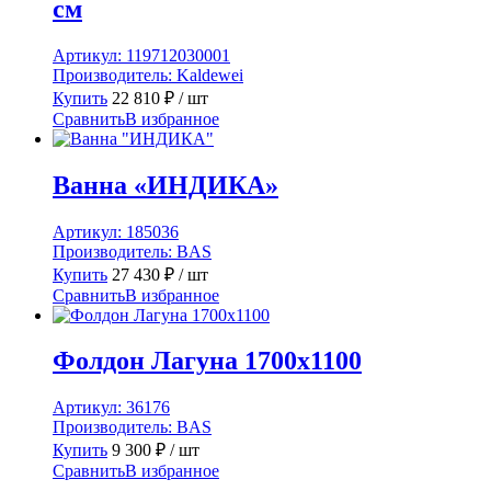
см
Артикул:
119712030001
Производитель:
Kaldewei
Купить
22 810
₽
/ шт
Сравнить
В избранное
Ванна «ИНДИКА»
Артикул:
185036
Производитель:
BAS
Купить
27 430
₽
/ шт
Сравнить
В избранное
Фолдон Лагуна 1700х1100
Артикул:
36176
Производитель:
BAS
Купить
9 300
₽
/ шт
Сравнить
В избранное