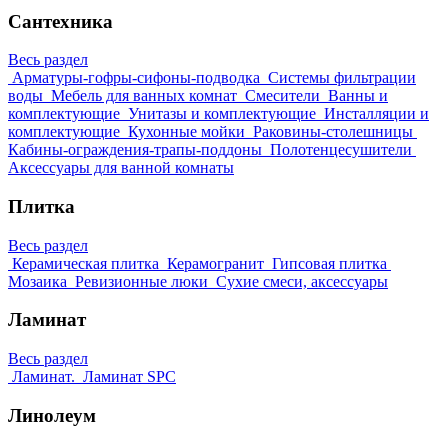
Сантехника
Весь раздел
Арматуры-гофры-сифоны-подводка
Системы фильтрации
воды
Мебель для ванных комнат
Смесители
Ванны и
комплектующие
Унитазы и комплектующие
Инсталляции и
комплектующие
Кухонные мойки
Раковины-столешницы
Кабины-ограждения-трапы-поддоны
Полотенцесушители
Аксессуары для ванной комнаты
Плитка
Весь раздел
Керамическая плитка
Керамогранит
Гипсовая плитка
Мозаика
Ревизионные люки
Сухие смеси, аксессуары
Ламинат
Весь раздел
Ламинат.
Ламинат SPC
Линолеум