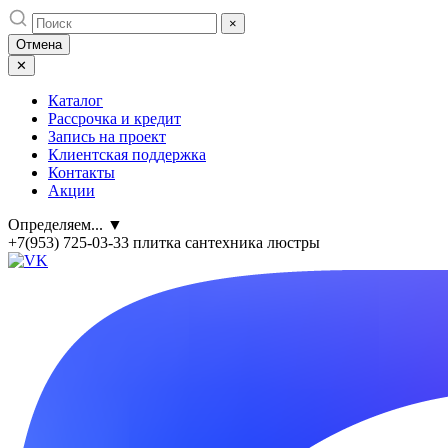
Skip
×
to
Отмена
content
✕
Каталог
Рассрочка и кредит
Запись на проект
Клиентская поддержка
Контакты
Акции
Определяем...
▼
+7(953) 725-03-33
плитка сантехника люстры