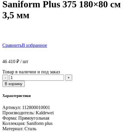
Saniform Plus 375 180×80 см
3,5 мм
Сравнить
В избранное
46 410
₽
/ шт
Товар в наличии и под заказ
Количество
-
+
товара
В корзину
Ванна
стальная
Характеристики
Kaldewei
Saniform
Артикул:
112800010001
Plus
Производитель:
Kaldewei
375
Форма:
Прямоугольная
180x80
Коллекция:
Saniform plus
см
Материал:
Сталь
3,5