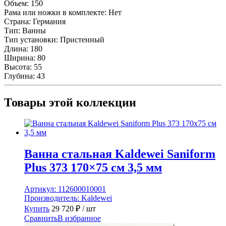
Объем:
150
мм
Рама или ножки в комплекте:
Нет
Страна:
Германия
Тип:
Ванны
Тип установки:
Пристенный
Длина:
180
Ширина:
80
Высота:
55
Глубина:
43
Товары этой коллекции
Ванна стальная Kaldewei Saniform
Plus 373 170×75 см 3,5 мм
Артикул:
112600010001
Производитель:
Kaldewei
Купить
29 720
₽
/ шт
Сравнить
В избранное