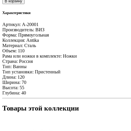
В корзину
Ванна
стальная
Характеристики
Antika
120х70
Артикул:
A-20001
см
Производитель:
ВИЗ
с
Форма:
Прямоугольная
опорной
Коллекция:
Antika
подставкой
Материал:
Сталь
Объем:
110
Рама или ножки в комплекте:
Ножки
Страна:
Россия
Тип:
Ванны
Тип установки:
Пристенный
Длина:
120
Ширина:
70
Высота:
55
Глубина:
40
Товары этой коллекции