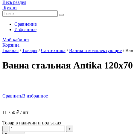
Весь раздел
Кухни
Сравнение
Избранное
Мой кабинет
Корзина
Главная
/
Товары
/
Сантехника
/
Ванны и комплектующие
/
Ван
Ванна стальная Antika 120х70
Сравнить
В избранное
11 750
₽
/ шт
Товар в наличии и под заказ
Количество
-
+
товара