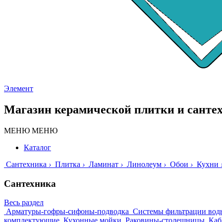
Элемент
Магазин керамической плитки и санте
МЕНЮ
МЕНЮ
Каталог
Сантехника
›
Плитка
›
Ламинат
›
Линолеум
›
Обои
›
Кухни
Сантехника
Весь раздел
Арматуры-гофры-сифоны-подводка
Системы фильтрации вод
комплектующие
Кухонные мойки
Раковины-столешницы
Каб