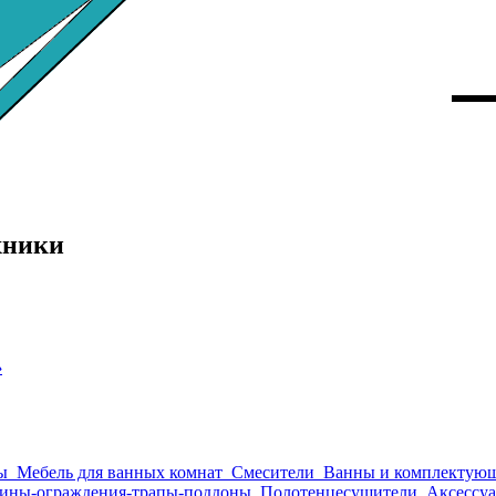
хники
›
ы
Мебель для ванных комнат
Смесители
Ванны и комплектую
ины-ограждения-трапы-поддоны
Полотенцесушители
Аксессуа