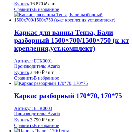
Купить
16 870
₽
/ шт
Сравнить
В избранное
Каркас для ванны Тенза, Бали
разборный 1500×700/1500×750 (к-кт
крепления,уст.комплект)
Артикул:
БТК0001
Производитель:
Azario
Купить
3 440
₽
/ шт
Сравнить
В избранное
Каркас разборный 170*70, 170*75
Артикул:
БТК0003
Производитель:
Azario
Купить
3 790
₽
/ шт
Сравнить
В избранное