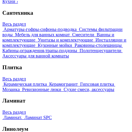
Кухни
›
Сантехника
Весь раздел
Арматуры-гофры-сифоны-подводка
Системы фильтрации
воды
Мебель для ванных комнат
Смесители
Ванны и
комплектующие
Унитазы и комплектующие
Инсталляции и
комплектующие
Кухонные мойки
Раковины-столешницы
Кабины-ограждения-трапы-поддоны
Полотенцесушители
Аксессуары для ванной комнаты
Плитка
Весь раздел
Керамическая плитка
Керамогранит
Гипсовая плитка
Мозаика
Ревизионные люки
Сухие смеси, аксессуары
Ламинат
Весь раздел
Ламинат.
Ламинат SPC
Линолеум