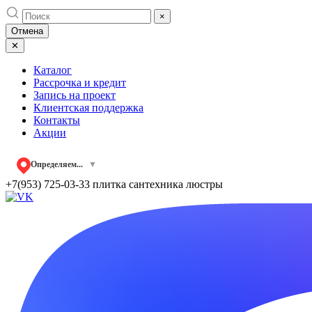
Skip
×
to
Отмена
content
✕
Каталог
Рассрочка и кредит
Запись на проект
Клиентская поддержка
Контакты
Акции
Определяем...
▼
+7(953) 725-03-33
плитка сантехника люстры