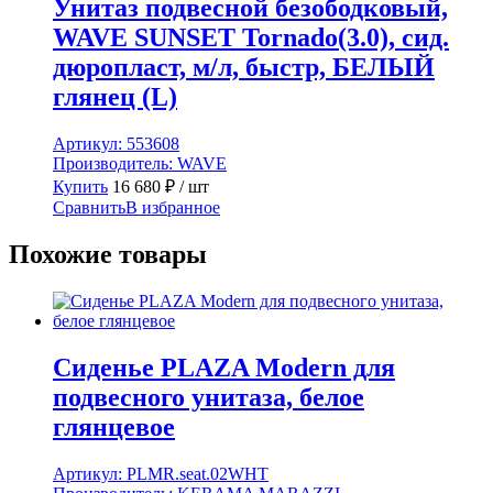
Унитаз подвесной безободковый,
WAVE SUNSET Tornado(3.0), сид.
дюропласт, м/л, быстр, БЕЛЫЙ
глянец (L)
Артикул:
553608
Производитель:
WAVE
Купить
16 680
₽
/ шт
Сравнить
В избранное
Похожие товары
Сиденье PLAZA Modern для
подвесного унитаза, белое
глянцевое
Артикул:
PLMR.seat.02WHT