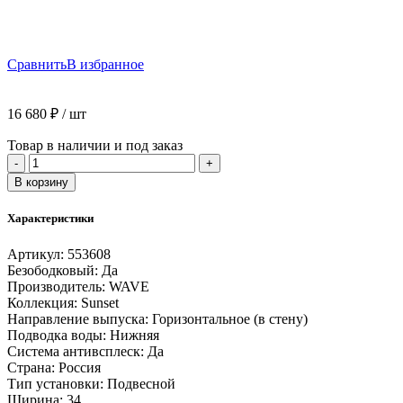
Сравнить
В избранное
16 680
₽
/ шт
Товар в наличии и под заказ
Количество
-
+
товара
В корзину
Унитаз
подвесной
Характеристики
безободковый,
WAVE
Артикул:
553608
SUNSET
Безободковый:
Да
Tornado(3.0),
Производитель:
WAVE
сид.
Коллекция:
Sunset
дюропласт,
Направление выпуска:
Горизонтальное (в стену)
м/
Подводка воды:
Нижняя
л,
Система антивсплеск:
Да
быстр,
Страна:
Россия
БЕЛЫЙ
Тип установки:
Подвесной
глянец
Ширина:
34