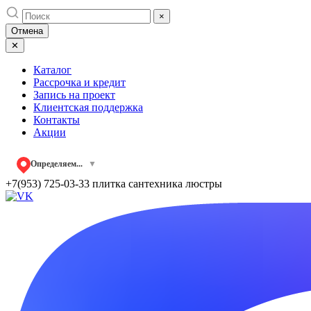
Skip
×
to
Отмена
content
✕
Каталог
Рассрочка и кредит
Запись на проект
Клиентская поддержка
Контакты
Акции
Определяем...
▼
+7(953) 725-03-33
плитка сантехника люстры