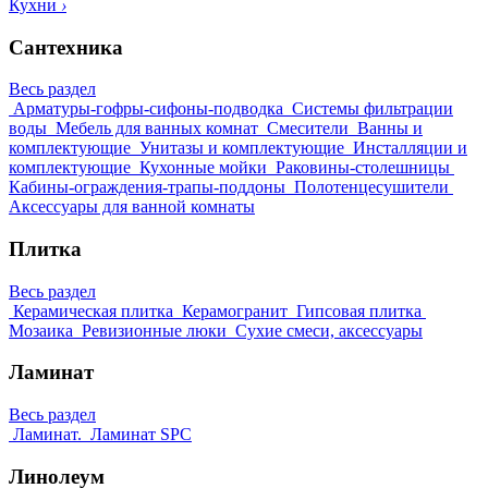
Кухни
›
Сантехника
Весь раздел
Арматуры-гофры-сифоны-подводка
Системы фильтрации
воды
Мебель для ванных комнат
Смесители
Ванны и
комплектующие
Унитазы и комплектующие
Инсталляции и
комплектующие
Кухонные мойки
Раковины-столешницы
Кабины-ограждения-трапы-поддоны
Полотенцесушители
Аксессуары для ванной комнаты
Плитка
Весь раздел
Керамическая плитка
Керамогранит
Гипсовая плитка
Мозаика
Ревизионные люки
Сухие смеси, аксессуары
Ламинат
Весь раздел
Ламинат.
Ламинат SPC
Линолеум