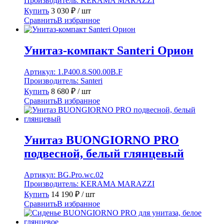
Производитель:
KERAMA MARAZZI
Купить
3 030
₽
/ шт
Сравнить
В избранное
Унитаз-компакт Santeri Орион
Артикул:
1.P400.8.S00.00B.F
Производитель:
Santeri
Купить
8 680
₽
/ шт
Сравнить
В избранное
Унитаз BUONGIORNO PRO
подвесной, белый глянцевый
Артикул:
BG.Pro.wc.02
Производитель:
KERAMA MARAZZI
Купить
14 190
₽
/ шт
Сравнить
В избранное