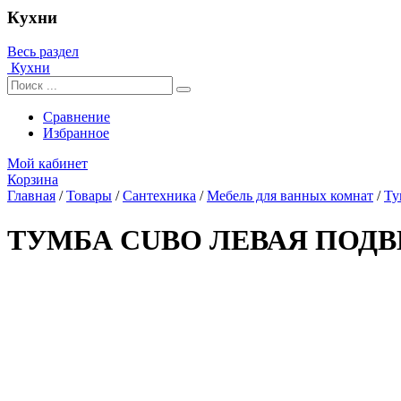
Кухни
Весь раздел
Кухни
Сравнение
Избранное
Мой кабинет
Корзина
Главная
/
Товары
/
Сантехника
/
Мебель для ванных комнат
/
Ту
ТУМБА CUBO ЛЕВАЯ ПОДВ