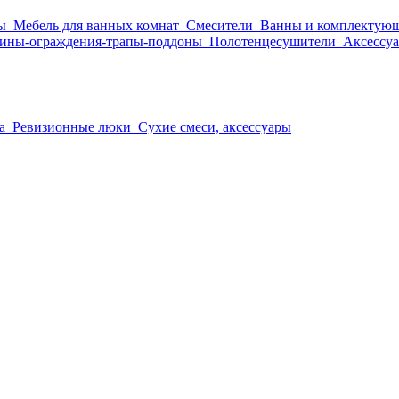
ы
Мебель для ванных комнат
Смесители
Ванны и комплектую
ины-ограждения-трапы-поддоны
Полотенцесушители
Аксессуа
а
Ревизионные люки
Сухие смеси, аксессуары