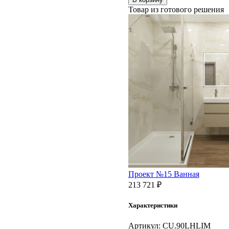
ТУМБА
Товар из готового решения
CUBO
ЛЕВАЯ
ПОДВЕСНАЯ
С
ЯЩИКАМИ
90,
ЛИМО
МАТОВАЯ-
ДРЕВЕСНАЯ
Проект №15 Ванная
213 721
₽
Характеристики
Артикул:
CU.90LHLIM