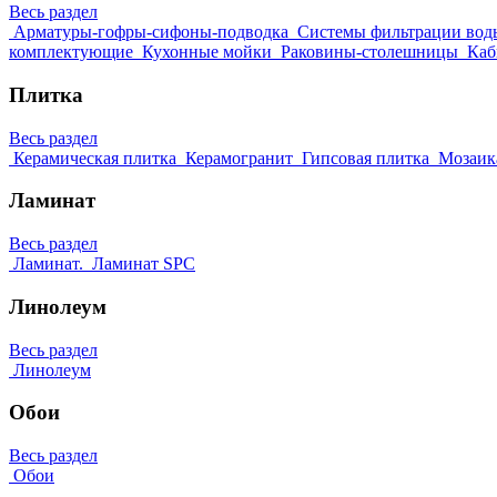
Весь раздел
Арматуры-гофры-сифоны-подводка
Системы фильтрации вод
комплектующие
Кухонные мойки
Раковины-столешницы
Каб
Плитка
Весь раздел
Керамическая плитка
Керамогранит
Гипсовая плитка
Мозаик
Ламинат
Весь раздел
Ламинат.
Ламинат SPC
Линолеум
Весь раздел
Линолеум
Обои
Весь раздел
Обои