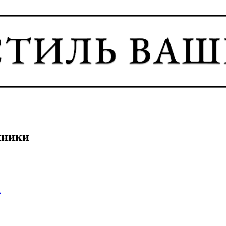
хники
›