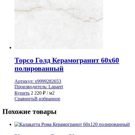
Торсо Голд Керамогранит 60х60
полированный
Артикул:
х9999282653
Производитель:
Laparet
Купить
2 220
₽
/ м2
Сравнить
В избранное
Похожие товары