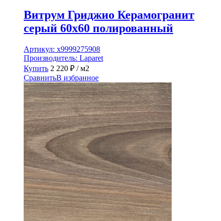
Витрум Гриджио Керамогранит
серый 60х60 полированный
Артикул:
х9999275908
Производитель:
Laparet
Купить
2 220
₽
/ м2
Сравнить
В избранное