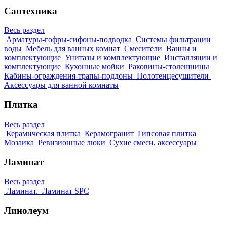
Сантехника
Весь раздел
Арматуры-гофры-сифоны-подводка
Системы фильтрации
воды
Мебель для ванных комнат
Смесители
Ванны и
комплектующие
Унитазы и комплектующие
Инсталляции и
комплектующие
Кухонные мойки
Раковины-столешницы
Кабины-ограждения-трапы-поддоны
Полотенцесушители
Аксессуары для ванной комнаты
Плитка
Весь раздел
Керамическая плитка
Керамогранит
Гипсовая плитка
Мозаика
Ревизионные люки
Сухие смеси, аксессуары
Ламинат
Весь раздел
Ламинат.
Ламинат SPC
Линолеум