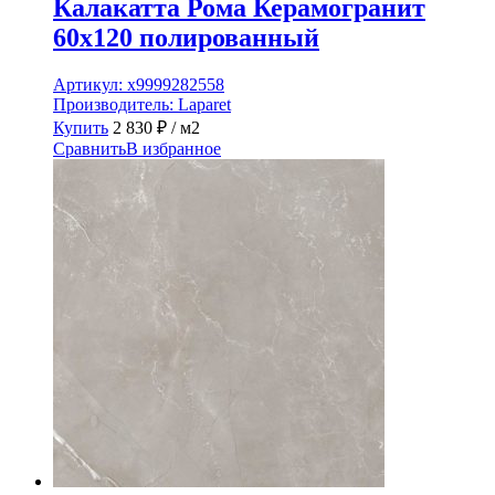
Калакатта Рома Керамогранит
60х120 полированный
Артикул:
х9999282558
Производитель:
Laparet
Купить
2 830
₽
/ м2
Сравнить
В избранное