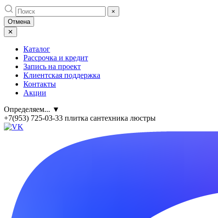
Skip
×
to
Отмена
content
✕
Каталог
Рассрочка и кредит
Запись на проект
Клиентская поддержка
Контакты
Акции
Определяем...
▼
+7(953) 725-03-33
плитка сантехника люстры