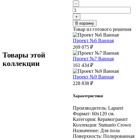
Количество
-
товара
Статуарио
+
Крема
В корзину
Керамогранит
Товар из готового решения
белый
60х120
Проект №6 Ванная
матовый
269 075
₽
структурный
Товары этой
Проект №7 Ванная
коллекции
161 434
₽
Проект №9 Ванная
228 838
₽
Характеристики
Производитель:
Laparet
Формат:
60х120 см.
Категория:
Керамогранит
Коллекция:
Statuario Crown
Назначение:
Для пола
Поверхность:
Полированная