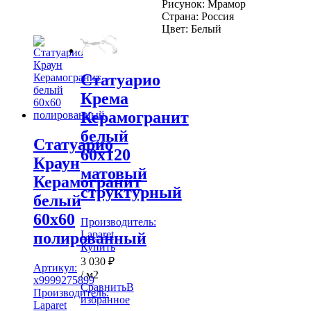
Рисунок:
Мрамор
Страна:
Россия
Цвет:
Белый
Статуарио
Крема
Керамогранит
белый
Статуарио
60х120
Краун
матовый
Керамогранит
структурный
белый
60х60
Производитель:
Laparet
полированный
Купить
3 030
₽
Артикул:
/ м2
х9999275899
Сравнить
В
Производитель:
избранное
Laparet