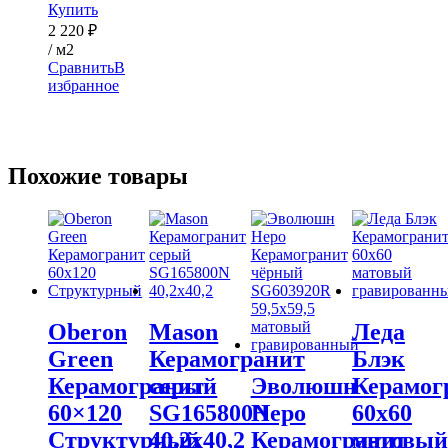
Купить
2 220
₽
/ м2
Сравнить
В
избранное
Похожие товары
Oberon
Mason
Леда
Green
Керамогранит
Блэк
Керамогранит
серый
Эволюшн
Керамог
60×120
SG165800N
Неро
60х60
Cтруктурный
40,2х40,2
Керамогранит
матовый