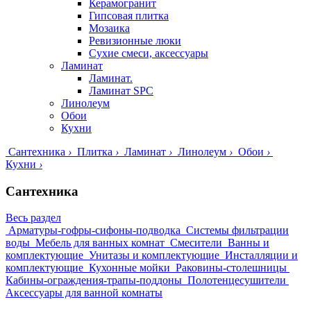
Керамогранит
Гипсовая плитка
Мозаика
Ревизионные люки
Сухие смеси, аксессуары
Ламинат
Ламинат.
Ламинат SPC
Линолеум
Обои
Кухни
Сантехника
›
Плитка
›
Ламинат
›
Линолеум
›
Обои
›
Кухни
›
Сантехника
Весь раздел
Арматуры-гофры-сифоны-подводка
Системы фильтрации
воды
Мебель для ванных комнат
Смесители
Ванны и
комплектующие
Унитазы и комплектующие
Инсталляции и
комплектующие
Кухонные мойки
Раковины-столешницы
Кабины-ограждения-трапы-поддоны
Полотенцесушители
Аксессуары для ванной комнаты