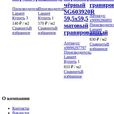
чёрный
гравиро
Производитель:
Производитель:
SG603920R
Laparet
Laparet
Артикул:
59,5х59,5
Купить
3
Купить
1
х9999286891
140
₽
/ м2
570
₽
/ м2
матовый
Производител
Сравнить
В
Сравнить
В
Laparet
гравированный
избранное
избранное
Купить
2
830
₽
/ м2
Артикул:
Сравнить
В
х9999297797
избранное
Производитель:
Laparet
Купить
1
810
₽
/ м2
Сравнить
В
избранное
О компании
Контакты
Вакансии