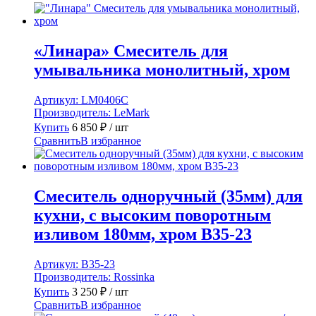
«Линара» Смеситель для
умывальника монолитный, хром
Артикул:
LM0406C
Производитель:
LeMark
Купить
6 850
₽
/ шт
Сравнить
В избранное
Смеситель одноручный (35мм) для
кухни, с высоким поворотным
изливом 180мм, хром B35-23
Артикул:
B35-23
Производитель:
Rossinka
Купить
3 250
₽
/ шт
Сравнить
В избранное