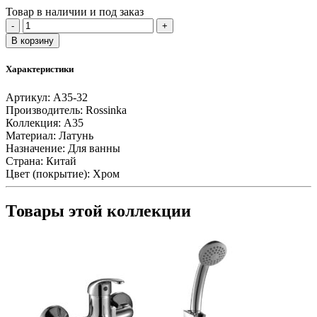
Товар в наличии и под заказ
Количество
-
+
товара
В корзину
Смеситель
одноручный
Характеристики
(35мм)
для
Артикул:
A35-32
ванны,
Производитель:
Rossinka
с
Коллекция:
A35
плоским
Материал:
Латунь
изл.
Назначение:
Для ванны
350мм,
Страна:
Китай
дивертор
Цвет (покрытие):
Хром
с
кер.
пласт.,
Товары этой коллекции
хром
A35-
32