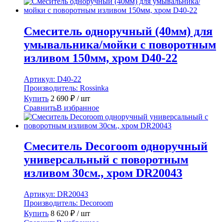
Смеситель одноручный (40мм) для
умывальника/мойки с поворотным
изливом 150мм, хром D40-22
Артикул:
D40-22
Производитель:
Rossinka
Купить
2 690
₽
/ шт
Сравнить
В избранное
Смеситель Decoroom одноручный
универсальный с поворотным
изливом 30см., хром DR20043
Артикул:
DR20043
Производитель:
Decoroom
Купить
8 620
₽
/ шт