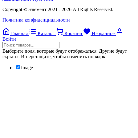
Copyright © Элемент 2021 - 2026 All Rights Reserved.
Политика конфиденциальности
Главная
Каталог
Корзина
Избранное
Войти
Выберите поля, которые будут отображаться. Другие будут
скрыты. И перетащите, чтобы изменить порядок.
Image
SKU
Price
Stock
Add to cart
Weight
Attributes
Custom attributes
Нажмите снаружи, чтобы скрыть панель сравнения
Сравнить
Список желаний
0
Открыть страницу желаний
Продолжить покупки