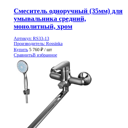
Смеситель одноручный (35мм) для
умывальника средний,
монолитный, хром
Артикул:
RS33-13
Производитель:
Rossinka
Купить
5 760
₽
/ шт
Сравнить
В избранное