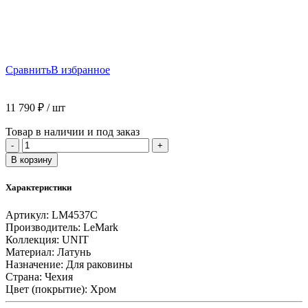
Сравнить
В избранное
11 790
₽
/ шт
Товар в наличии и под заказ
Количество
-
+
товара
В корзину
Смеситель
Lemark
Характеристики
Unit
LM4537C
Артикул:
LM4537C
для
Производитель:
LeMark
умывальника
Коллекция:
UNIT
средний,
Материал:
Латунь
монолитный
Назначение:
Для раковины
Страна:
Чехия
Цвет (покрытие):
Хром