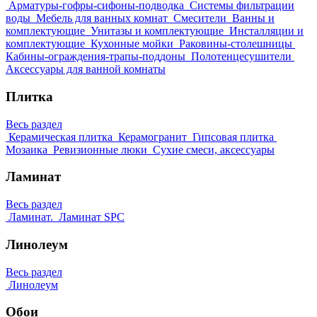
Арматуры-гофры-сифоны-подводка
Системы фильтрации
воды
Мебель для ванных комнат
Смесители
Ванны и
комплектующие
Унитазы и комплектующие
Инсталляции и
комплектующие
Кухонные мойки
Раковины-столешницы
Кабины-ограждения-трапы-поддоны
Полотенцесушители
Аксессуары для ванной комнаты
Плитка
Весь раздел
Керамическая плитка
Керамогранит
Гипсовая плитка
Мозаика
Ревизионные люки
Сухие смеси, аксессуары
Ламинат
Весь раздел
Ламинат.
Ламинат SPC
Линолеум
Весь раздел
Линолеум
Обои