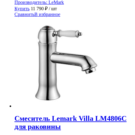
Производитель:
LeMark
Купить
11 790
₽
/ шт
Сравнить
В избранное
Смеситель Lemark Villa LM4806C
для раковины