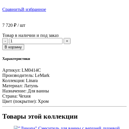
Сравнить
В избранное
7 720
₽
/ шт
Товар в наличии и под заказ
Количество
-
+
товара
В корзину
Смеситель
Lemark
Характеристики
Linara
LM0414C
Артикул:
LM0414C
для
Производитель:
LeMark
ванны,
Коллекция:
Linara
с
Материал:
Латунь
коротким
Назначение:
Для ванны
изливом,
Страна:
Чехия
дивертор
Цвет (покрытие):
Хром
с
кер.
пласт.,
Товары этой коллекции
хром