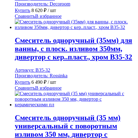
Производитель:
Decoroom
Купить
8 620
₽
/ шт
Сравнить
В избранное
Смеситель одноручный (35мм) для
ванны, с плоск. изливом 350мм,
дивертор с кер..пласт., хром B35-32
Артикул:
B35-32
Производитель:
Rossinka
Купить
6 490
₽
/ шт
Сравнить
В избранное
Смеситель одноручный (35 мм)
универсальный с поворотным
изливом 350 мм, дивертор с