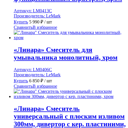
Артикул:
LM0413C
Производитель:
LeMark
Купить
5 990
₽
/ шт
Сравнить
В избранное
«Линара» Смеситель для
умывальника монолитный, хром
Артикул:
LM0406C
Производитель:
LeMark
Купить
6 850
₽
/ шт
Сравнить
В избранное
«Линара» Смеситель
универсальный с плоским изливом
300мм, дивертор с кер. пластиними,