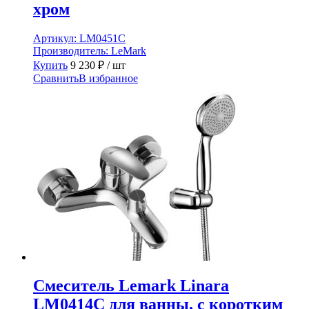
хром
Артикул:
LM0451C
Производитель:
LeMark
Купить
9 230
₽
/ шт
Сравнить
В избранное
Смеситель Lemark Linara
LM0414C для ванны, с коротким