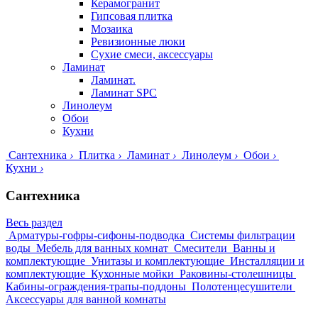
Керамогранит
Гипсовая плитка
Мозаика
Ревизионные люки
Сухие смеси, аксессуары
Ламинат
Ламинат.
Ламинат SPC
Линолеум
Обои
Кухни
Сантехника
›
Плитка
›
Ламинат
›
Линолеум
›
Обои
›
Кухни
›
Сантехника
Весь раздел
Арматуры-гофры-сифоны-подводка
Системы фильтрации
воды
Мебель для ванных комнат
Смесители
Ванны и
комплектующие
Унитазы и комплектующие
Инсталляции и
комплектующие
Кухонные мойки
Раковины-столешницы
Кабины-ограждения-трапы-поддоны
Полотенцесушители
Аксессуары для ванной комнаты