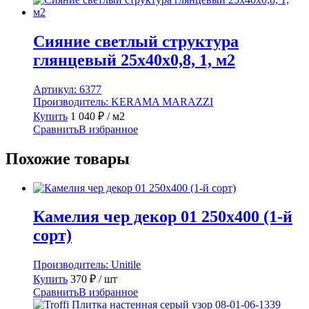
Сияние светлый структура
глянцевый 25x40x0,8, 1, м2
Артикул:
6377
Производитель:
KERAMA MARAZZI
Купить
1 040
₽
/ м2
Сравнить
В избранное
Похожие товары
Камелия чер декор 01 250х400 (1-й
сорт)
Производитель:
Unitile
Купить
370
₽
/ шт
Сравнить
В избранное