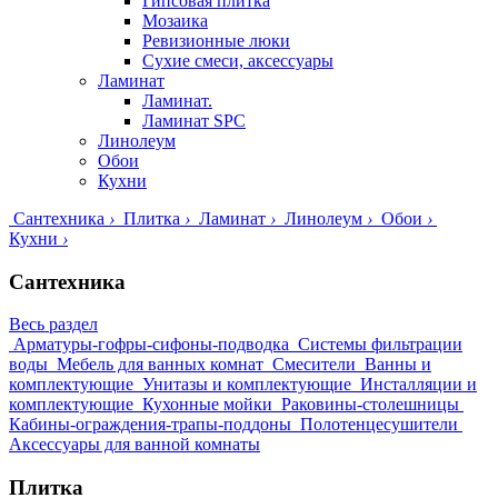
Гипсовая плитка
Мозаика
Ревизионные люки
Сухие смеси, аксессуары
Ламинат
Ламинат.
Ламинат SPC
Линолеум
Обои
Кухни
Сантехника
›
Плитка
›
Ламинат
›
Линолеум
›
Обои
›
Кухни
›
Сантехника
Весь раздел
Арматуры-гофры-сифоны-подводка
Системы фильтрации
воды
Мебель для ванных комнат
Смесители
Ванны и
комплектующие
Унитазы и комплектующие
Инсталляции и
комплектующие
Кухонные мойки
Раковины-столешницы
Кабины-ограждения-трапы-поддоны
Полотенцесушители
Аксессуары для ванной комнаты
Плитка