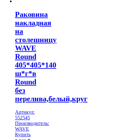
Раковина
накладная
на
столешницу
WAVE
Round
405*405*140
ш*г*в
Round
без
перелива,белый,круг
Артикул:
552545
Производитель:
WAVE
Купить