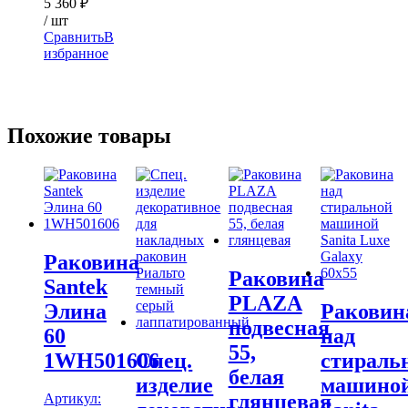
5 360
₽
/ шт
Сравнить
В
избранное
Похожие товары
Раковина
Раковина
Santek
PLAZA
Элина
Раковин
подвесная
60
над
55,
1WH501606
Спец.
стираль
белая
изделие
машино
глянцевая
Артикул: