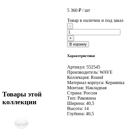
5 360
₽
/ шт
Товар в наличии и под заказ
Количество
-
товара
Раковина
+
накладная
В корзину
на
столешницу
Характеристики
WAVE
Round
405*405*140
Артикул:
552545
ш*г*в
Производитель:
WAVE
Round
Коллекция:
Round
без
Материал корпуса:
Керамика
перелива,белый,круг
Монтаж:
Накладная
Товары этой
Страна:
Россия
Тип:
Раковина
коллекции
Ширина:
40,5
Высота:
14
Глубина:
40,5