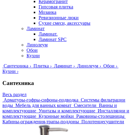
Керамогранит
Гипсовая плитка
Мозаика
Ревизионные люки
Сухие смеси, аксессуары
Ламинат
Ламинат.
Ламинат SPC
Линолеум
Обои
Кухни
Сантехника
›
Плитка
›
Ламинат
›
Линолеум
›
Обои
›
Кухни
›
Сантехника
Весь раздел
Арматуры-гофры-сифоны-подводка
Системы фильтрации
воды
Мебель для ванных комнат
Смесители
Ванны и
комплектующие
Унитазы и комплектующие
Инсталляции и
комплектующие
Кухонные мойки
Раковины-столешницы
Кабины-ограждения-трапы-поддоны
Полотенцесушители