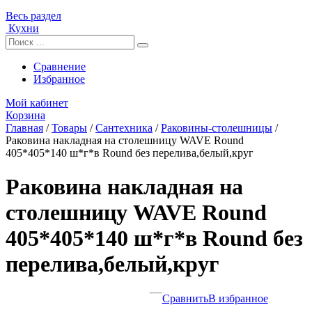
Весь раздел
Кухни
Сравнение
Избранное
Мой кабинет
Корзина
Главная
/
Товары
/
Сантехника
/
Раковины-столешницы
/
Раковина накладная на столешницу WAVE Round
405*405*140 ш*г*в Round без перелива,белый,круг
Раковина накладная на
столешницу WAVE Round
405*405*140 ш*г*в Round без
перелива,белый,круг
Сравнить
В избранное