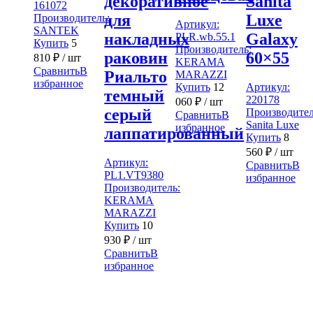
декоративное
Sanita
161072
для
Luxe
Производитель:
Артикул:
SANTEK
накладных
Galaxy
PLR.wb.55.1
Купить
5
Производитель:
раковин
60×55
810
₽
/ шт
KERAMA
Сравнить
В
Риальто
MARAZZI
избранное
Купить
12
Артикул:
темный
220178
060
₽
/ шт
серый
Производител
Сравнить
В
Sanita Luxe
избранное
лаппатированный
Купить
8
560
₽
/ шт
Артикул:
Сравнить
В
PL1.VT9380
избранное
Производитель:
KERAMA
MARAZZI
Купить
10
930
₽
/ шт
Сравнить
В
избранное