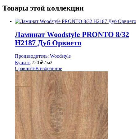
Товары этой коллекции
Ламинат Woodstyle PRONTO 8/32
H2187 Дуб Орвието
Производитель:
Woodstyle
Купить
720
₽
/ м2
Сравнить
В избранное