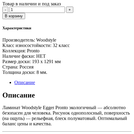
Товар в наличии и под заказ
Количество
-
+
товара
В корзину
Ламинат
Woodstyle
Характеристики
PRONTO
8/32
Производитель:
Woodstyle
H1089
Класс износостойкости:
32 класс
Дуб
Коллекция:
Pronto
Сована
Наличие фаски:
НЕТ
Размер доски:
193 х 1291 мм
Страна:
Россия
Толщина доски:
8 мм.
Описание
Описание
Ламинат Woodstyle Egger Pronto экологичный — абсолютно
безопасен для человека. Рисунок однополосный, поверхность
(на ощупь) — рельефная, блеск полуматовый. Оптимальный
баланс цены и качества.