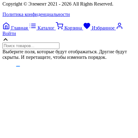
Copyright © Элемент 2021 - 2026 All Rights Reserved.
Политика конфиденциальности
Главная
Каталог
Корзина
Избранное
Войти
Прокрутка
вверх
Выберите поля, которые будут отображаться. Другие будут
скрыты. И перетащите, чтобы изменить порядок.
Image
SKU
Price
Stock
Add to cart
Weight
Attributes
Custom attributes
Нажмите снаружи, чтобы скрыть панель сравнения
Сравнить
Список желаний
0