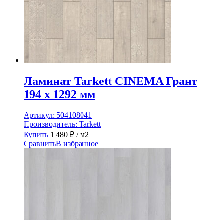
Ламинат Tarkett CINEMA Грант
194 x 1292 мм
Артикул:
504108041
Производитель:
Tarkett
Купить
1 480
₽
/ м2
Сравнить
В избранное