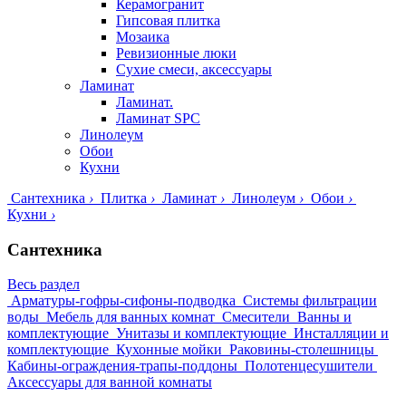
Керамогранит
Гипсовая плитка
Мозаика
Ревизионные люки
Сухие смеси, аксессуары
Ламинат
Ламинат.
Ламинат SPC
Линолеум
Обои
Кухни
Сантехника
›
Плитка
›
Ламинат
›
Линолеум
›
Обои
›
Кухни
›
Сантехника
Весь раздел
Арматуры-гофры-сифоны-подводка
Системы фильтрации
воды
Мебель для ванных комнат
Смесители
Ванны и
комплектующие
Унитазы и комплектующие
Инсталляции и
комплектующие
Кухонные мойки
Раковины-столешницы
Кабины-ограждения-трапы-поддоны
Полотенцесушители
Аксессуары для ванной комнаты