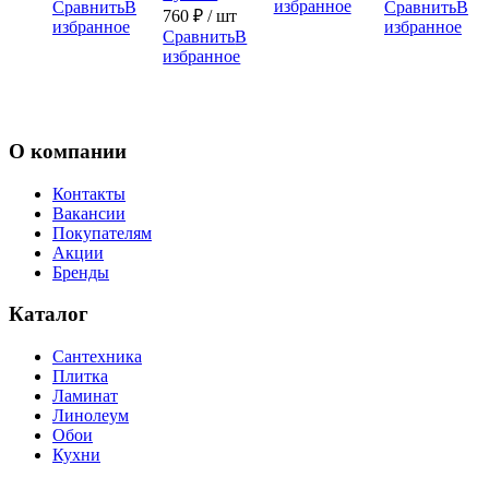
избранное
Сравнить
В
Сравнить
В
760
₽
/ шт
избранное
избранное
Сравнить
В
избранное
О компании
Контакты
Вакансии
Покупателям
Акции
Бренды
Каталог
Сантехника
Плитка
Ламинат
Линолеум
Обои
Кухни