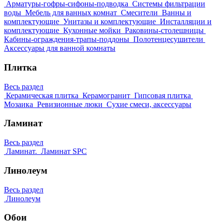
Арматуры-гофры-сифоны-подводка
Системы фильтрации
воды
Мебель для ванных комнат
Смесители
Ванны и
комплектующие
Унитазы и комплектующие
Инсталляции и
комплектующие
Кухонные мойки
Раковины-столешницы
Кабины-ограждения-трапы-поддоны
Полотенцесушители
Аксессуары для ванной комнаты
Плитка
Весь раздел
Керамическая плитка
Керамогранит
Гипсовая плитка
Мозаика
Ревизионные люки
Сухие смеси, аксессуары
Ламинат
Весь раздел
Ламинат.
Ламинат SPC
Линолеум
Весь раздел
Линолеум
Обои