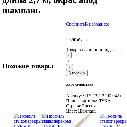
шампань
Сравнить
В избранное
1 690
₽
/ шт
Товар в наличии и под заказ
Количество
-
товара
Профиль
Похожие товары
+
для
В корзину
плитки
алюминиевый
Характеристики
Лука
ПУ13,
длина
Артикул:
ПУ 13-1.2700.042л
2,7
Производитель:
ЛУКА
м,
Страна:
Россия
окрас
Цвет:
Шампань
анод
шампань