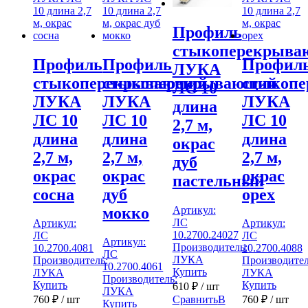
Профиль
стыкоперекрыв
Профиль
Профиль
Профил
ЛУКА
стыкоперекрывающий
стыкоперекрывающий
стыкоп
ЛС 10
ЛУКА
ЛУКА
ЛУКА
длина
ЛС 10
ЛС 10
ЛС 10
2,7 м,
длина
длина
длина
окрас
2,7 м,
2,7 м,
2,7 м,
дуб
окрас
окрас
окрас
пастельный
сосна
дуб
орех
мокко
Артикул:
ЛС
Артикул:
Артикул:
10.2700.24027
ЛС
ЛС
Артикул:
Производитель:
10.2700.4081
10.2700.4088
ЛС
ЛУКА
Производитель:
Производител
10.2700.4061
Купить
ЛУКА
ЛУКА
Производитель:
Купить
Купить
610
₽
/ шт
ЛУКА
Сравнить
В
760
₽
/ шт
760
₽
/ шт
Купить