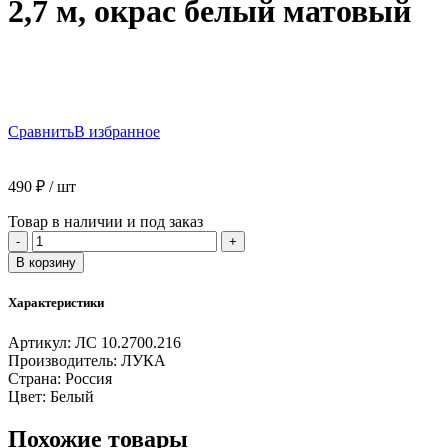
2,7 м, окрас белый матовый
Сравнить
В избранное
490
₽
/ шт
Товар в наличии и под заказ
Количество
-
+
товара
В корзину
Т-
образный
Характеристики
алюминиевый
профиль
Артикул:
ЛС 10.2700.216
ЛУКА
Производитель:
ЛУКА
ЛС
Страна:
Россия
10
Цвет:
Белый
длина
2,7
Похожие товары
м,