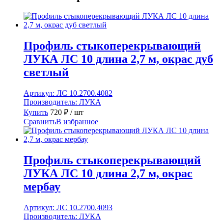
окрас
белый
матовый
Профиль стыкоперекрывающий
ЛУКА ЛС 10 длина 2,7 м, окрас дуб
светлый
Артикул:
ЛС 10.2700.4082
Производитель:
ЛУКА
Купить
720
₽
/ шт
Сравнить
В избранное
Профиль стыкоперекрывающий
ЛУКА ЛС 10 длина 2,7 м, окрас
мербау
Артикул:
ЛС 10.2700.4093
Производитель:
ЛУКА