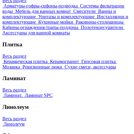
Весь раздел
Арматуры-гофры-сифоны-подводка
Системы фильтрации
воды
Мебель для ванных комнат
Смесители
Ванны и
комплектующие
Унитазы и комплектующие
Инсталляции и
комплектующие
Кухонные мойки
Раковины-столешницы
Кабины-ограждения-трапы-поддоны
Полотенцесушители
Аксессуары для ванной комнаты
Плитка
Весь раздел
Керамическая плитка
Керамогранит
Гипсовая плитка
Мозаика
Ревизионные люки
Сухие смеси, аксессуары
Ламинат
Весь раздел
Ламинат.
Ламинат SPC
Линолеум
Весь раздел
Линолеум