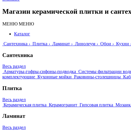
Магазин керамической плитки и санте
МЕНЮ
МЕНЮ
Каталог
Сантехника
›
Плитка
›
Ламинат
›
Линолеум
›
Обои
›
Кухни
Сантехника
Весь раздел
Арматуры-гофры-сифоны-подводка
Системы фильтрации вод
комплектующие
Кухонные мойки
Раковины-столешницы
Каб
Плитка
Весь раздел
Керамическая плитка
Керамогранит
Гипсовая плитка
Мозаик
Ламинат
Весь раздел