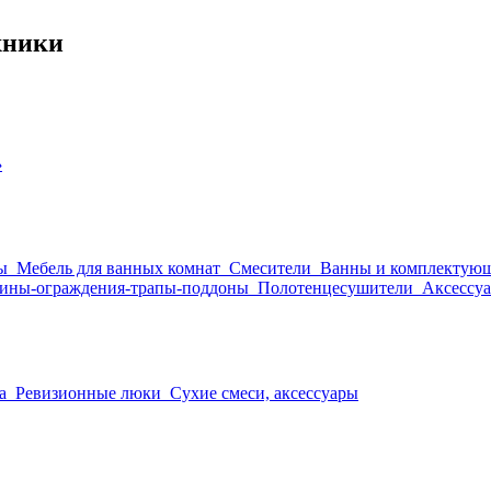
хники
›
ы
Мебель для ванных комнат
Смесители
Ванны и комплектую
ины-ограждения-трапы-поддоны
Полотенцесушители
Аксессуа
а
Ревизионные люки
Сухие смеси, аксессуары