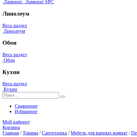
Ламинат.
Ламинат SPC
Линолеум
Весь раздел
Линолеум
Обои
Весь раздел
Обои
Кухни
Весь раздел
Кухни
Сравнение
Избранное
Мой кабинет
Корзина
Главная
/
Товары
/
Сантехника
/
Мебель для ванных комнат
/
Пе