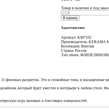
Товар в наличии и под заказ
Количество
-
товара
В корзину
Обои
виниловые
Характеристики
Винтаж
база
Артикул:
KM7102
универсальная,
Производитель:
KERAMA 
серый
Коллекция:
Винтаж
Страна:
Россия
Тип обоев:
ФЛИЗЕЛИНОВ
 11 фоновых расцветок. Это и спокойные тона, и насыщенные в
дизайном, который будет уместен в интерьере в любом стиле. Ф
интересную игру матовых и блестящих поверхностей.