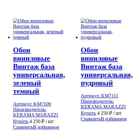
Обои
Обои
виниловые
виниловые
Винтаж база
Винтаж база
универсальная,
универсальная,
зеленый
пудровый
темный
Артикул:
KM7111
Производитель:
Артикул:
KM7109
KERAMA MARAZZI
Производитель:
Купить
4 250
₽
/ шт
KERAMA MARAZZI
Сравнить
В избранное
Купить
4 250
₽
/ шт
Сравнить
В избранное