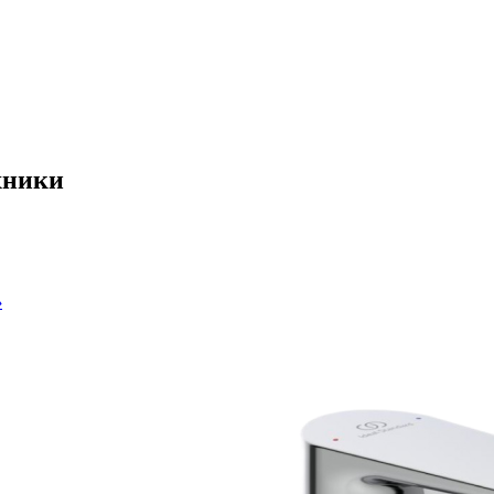
хники
›