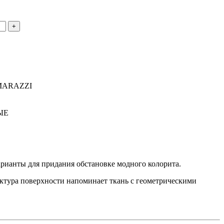
+
MARAZZI
ЫЕ
арианты для придания обстановке модного колорита.
актура поверхности напоминает ткань с геометрическими