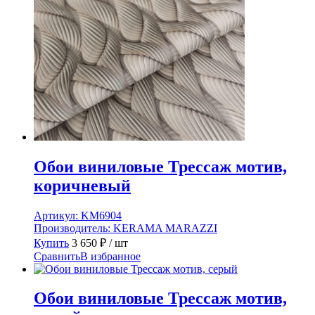
Обои виниловые Трессаж мотив,
коричневый
Артикул:
KM6904
Производитель:
KERAMA MARAZZI
Купить
3 650
₽
/ шт
Сравнить
В избранное
Обои виниловые Трессаж мотив,