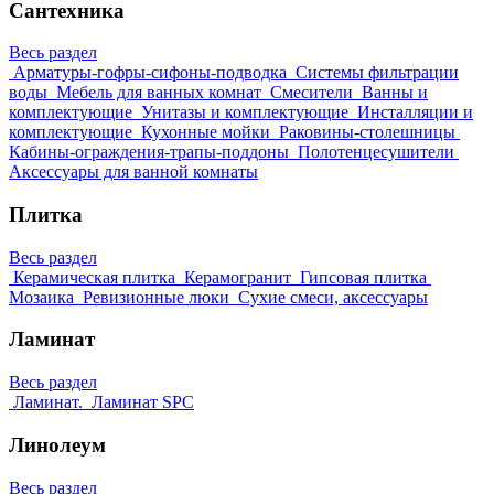
Сантехника
Весь раздел
Арматуры-гофры-сифоны-подводка
Системы фильтрации
воды
Мебель для ванных комнат
Смесители
Ванны и
комплектующие
Унитазы и комплектующие
Инсталляции и
комплектующие
Кухонные мойки
Раковины-столешницы
Кабины-ограждения-трапы-поддоны
Полотенцесушители
Аксессуары для ванной комнаты
Плитка
Весь раздел
Керамическая плитка
Керамогранит
Гипсовая плитка
Мозаика
Ревизионные люки
Сухие смеси, аксессуары
Ламинат
Весь раздел
Ламинат.
Ламинат SPC
Линолеум
Весь раздел