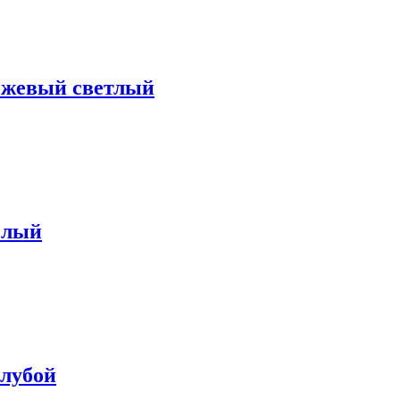
ежевый светлый
елый
олубой