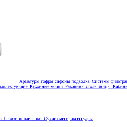
Арматуры-гофры-сифоны-подводка
Системы фильтра
омплектующие
Кухонные мойки
Раковины-столешницы
Кабины
а
Ревизионные люки
Сухие смеси, аксессуары