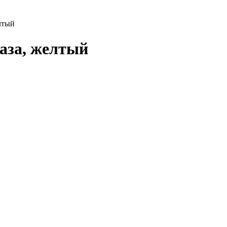
лтый
аза, желтый