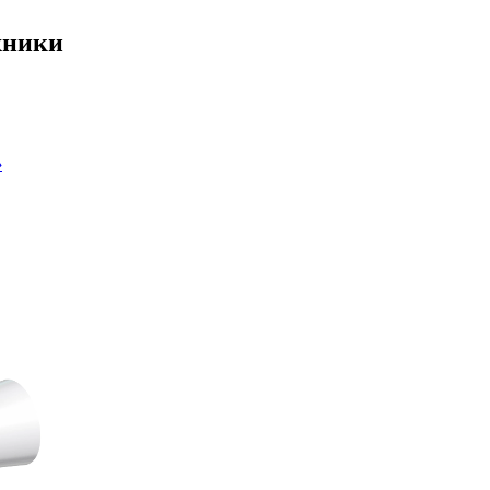
хники
›