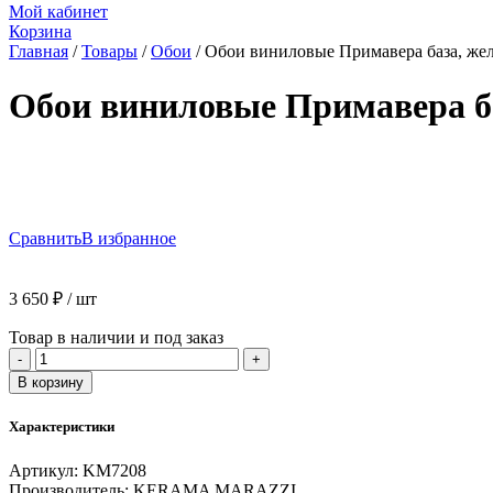
Мой кабинет
Корзина
Главная
/
Товары
/
Обои
/
Обои виниловые Примавера база, же
Обои виниловые Примавера б
Сравнить
В избранное
3 650
₽
/ шт
Товар в наличии и под заказ
Количество
-
+
товара
В корзину
Обои
виниловые
Характеристики
Примавера
база,
Артикул:
KM7208
желтый
Производитель:
KERAMA MARAZZI