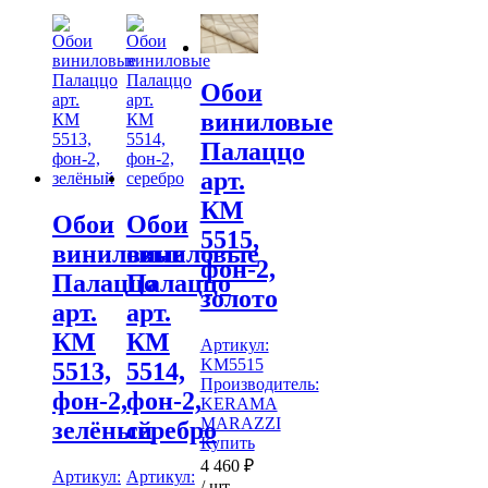
Обои
виниловые
Палаццо
арт.
КМ
Обои
Обои
5515,
виниловые
виниловые
фон-2,
Палаццо
Палаццо
золото
арт.
арт.
КМ
КМ
Артикул:
KM5515
5513,
5514,
Производитель:
фон-2,
фон-2,
KERAMA
MARAZZI
зелёный
серебро
Купить
4 460
₽
Артикул:
Артикул:
/ шт