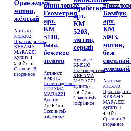
Оранжерея
виниловые
винилов
Арабески
мотив,
Геометрия
Бамбук
арт.
жёлтый
арт.
арт.
КМ
КМ
КМ
5203,
Артикул:
5110,
5003,
KM6302
мотив,
Производитель:
база,
мотив,
серый
KERAMA
бежевое
беж
MARAZZI
Купить
4
золото
светлый
Артикул:
550
₽
/ шт
KM5203
зеленый
Сравнить
В
Производитель:
Артикул:
избранное
KERAMA
KM5110
MARAZZI
Артикул:
Производитель:
Купить
4
KM5003
KERAMA
Производител
450
₽
/ шт
MARAZZI
KERAMA
Сравнить
В
Купить
4
MARAZZI
избранное
250
₽
/ шт
Купить
4
Сравнить
В
450
₽
/ шт
избранное
Сравнить
В
избранное