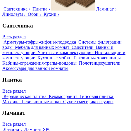
Сантехника
›
Плитка
›
Ламинат
›
Линолеум
›
Обои
›
Кухни
›
Сантехника
Весь раздел
Арматуры-гофры-сифоны-подводка
Системы фильтрации
воды
Мебель для ванных комнат
Смесители
Ванны и
комплектующие
Унитазы и комплектующие
Инсталляции и
комплектующие
Кухонные мойки
Раковины-столешницы
Кабины-ограждения-трапы-поддоны
Полотенцесушители
Аксессуары для ванной комнаты
Плитка
Весь раздел
Керамическая плитка
Керамогранит
Гипсовая плитка
Мозаика
Ревизионные люки
Сухие смеси, аксессуары
Ламинат
Весь раздел
Ламинат.
Ламинат SPC