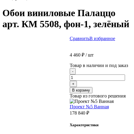
Обои виниловые Палаццо
арт. КМ 5508, фон-1, зелёный
Сравнить
В избранное
4 460
₽
/ шт
Товар в наличии и под заказ
Количество
-
товара
Обои
+
виниловые
В корзину
Палаццо
Товар из готового решения
арт.
КМ
Проект №5 Ванная
5508,
178 840
₽
фон-1,
зелёный
Характеристики