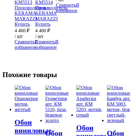
KM5513
KM5514
Сравнить
В
Производитель:
Производитель:
избранное
KERAMA
KERAMA
MARAZZI
MARAZZI
Купить
Купить
4 460
₽
4 460
₽
/ шт
/ шт
Сравнить
В
Сравнить
В
избранное
избранное
Похожие товары
Обои
Обои
виниловые
Обои
Обои
виниловые