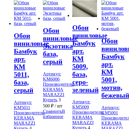
Обои
Обои
виниловые
Обои
виниловые
Обои
Бамбук
виниловые
Экзотика
винилов
арт.
Бамбук
база,
Бамбук
КМ
арт.
серый
арт.
5009,
КМ
КМ
база,
5011,
Артикул:
5001,
KM6006
серо-
база,
Производитель:
мотив,
зеленый
серый
KERAMA
бежевы
MARAZZI
Купить
3
Артикул:
Артикул:
500
₽
/ шт
KM5009
KM5011
Артикул:
Сравнить
В
Производитель:
Производитель:
KM5001
избранное
KERAMA
KERAMA
Производител
MARAZZI
MARAZZI
KERAMA
Купить
4
Купить
4
MARAZZI