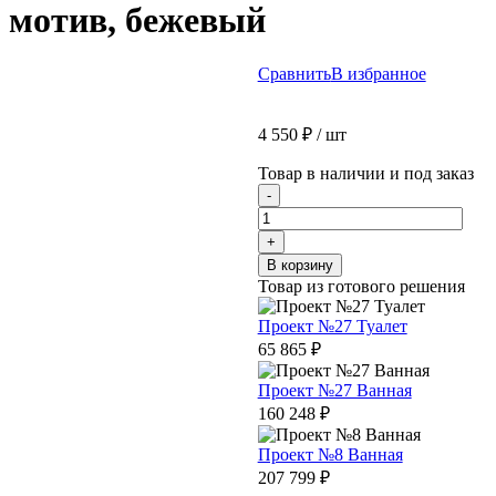
мотив, бежевый
Сравнить
В избранное
4 550
₽
/ шт
Товар в наличии и под заказ
Количество
-
товара
Обои
+
виниловые
В корзину
Оранжерея
Товар из готового решения
мотив,
бежевый
Проект №27 Туалет
65 865
₽
Проект №27 Ванная
160 248
₽
Проект №8 Ванная
207 799
₽