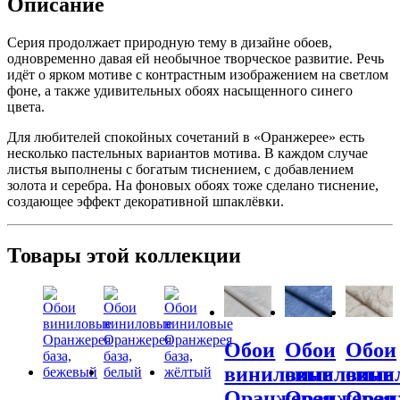
Описание
Серия продолжает природную тему в дизайне обоев,
одновременно давая ей необычное творческое развитие. Речь
идёт о ярком мотиве с контрастным изображением на светлом
фоне, а также удивительных обоях насыщенного синего
цвета.
Для любителей спокойных сочетаний в «Оранжерее» есть
несколько пастельных вариантов мотива. В каждом случае
листья выполнены с богатым тиснением, с добавлением
золота и серебра. На фоновых обоях тоже сделано тиснение,
создающее эффект декоративной шпаклёвки.
Товары этой коллекции
Обои
Обои
Обои
виниловые
виниловые
вини
Оранжерея
Оранжерея
Оран