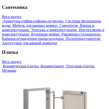
Сантехника
Весь раздел
Арматуры-гофры-сифоны-подводка
Системы фильтрации
воды
Мебель для ванных комнат
Смесители
Ванны и
комплектующие
Унитазы и комплектующие
Инсталляции и
комплектующие
Кухонные мойки
Раковины-столешницы
Кабины-ограждения-трапы-поддоны
Полотенцесушители
Аксессуары для ванной комнаты
Плитка
Весь раздел
Керамическая плитка
Керамогранит
Гипсовая плитка
Мозаика