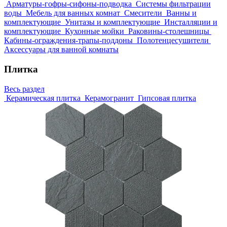
Арматуры-гофры-сифоны-подводка
Системы фильтрации
воды
Мебель для ванных комнат
Смесители
Ванны и
комплектующие
Унитазы и комплектующие
Инсталляции и
комплектующие
Кухонные мойки
Раковины-столешницы
Кабины-ограждения-трапы-поддоны
Полотенцесушители
Аксессуары для ванной комнаты
Плитка
Весь раздел
Керамическая плитка
Керамогранит
Гипсовая плитка