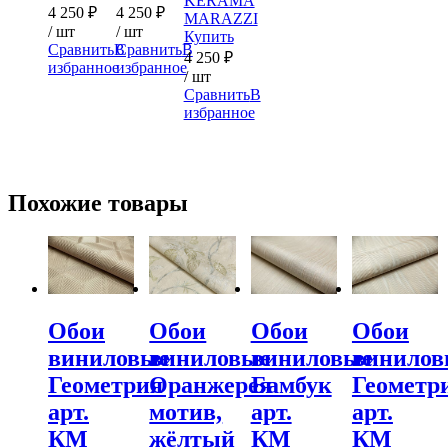
KERAMA
4 250
₽
4 250
₽
MARAZZI
/ шт
/ шт
Купить
Сравнить
В
Сравнить
В
4 250
₽
избранное
избранное
/ шт
Сравнить
В
избранное
Похожие товары
Обои
Обои
Обои
Обои
виниловые
виниловые
виниловые
винилов
Геометрия
Оранжерея
Бамбук
Геометр
арт.
мотив,
арт.
арт.
КМ
жёлтый
КМ
КМ