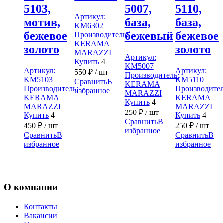
5103,
5007,
5110,
Артикул:
мотив,
база,
база,
KM6302
бежевое
бежевый
бежевое
Производитель:
KERAMA
золото
золото
MARAZZI
Артикул:
Купить
4
KM5007
Артикул:
Артикул:
550
₽
/ шт
Производитель:
KM5103
KM5110
Сравнить
В
KERAMA
Производитель:
Производител
избранное
MARAZZI
KERAMA
KERAMA
Купить
4
MARAZZI
MARAZZI
250
₽
/ шт
Купить
4
Купить
4
Сравнить
В
450
₽
/ шт
250
₽
/ шт
избранное
Сравнить
В
Сравнить
В
избранное
избранное
О компании
Контакты
Вакансии