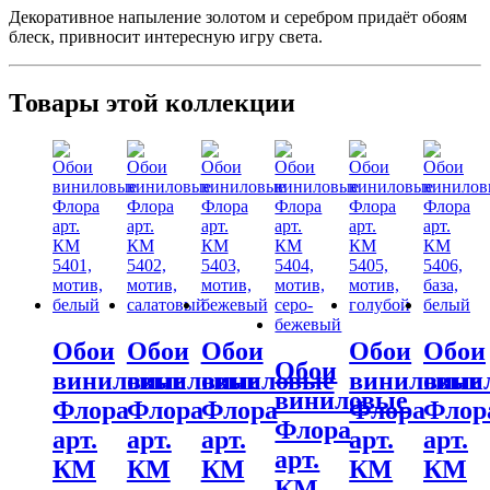
Декоративное напыление золотом и серебром придаёт обоям
блеск, привносит интересную игру света.
Товары этой коллекции
Обои
Обои
Обои
Обои
Обои
Обои
виниловые
виниловые
виниловые
виниловые
вини
виниловые
Флора
Флора
Флора
Флора
Флор
Флора
арт.
арт.
арт.
арт.
арт.
арт.
КМ
КМ
КМ
КМ
КМ
КМ