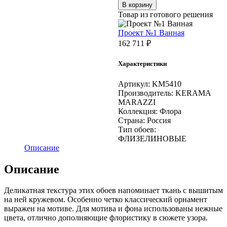
В корзину
Флора
Товар из готового решения
арт.
КМ
Проект №1 Ванная
5410,
162 711
₽
база,
голубой
Характеристики
Артикул:
KM5410
Производитель:
KERAMA
MARAZZI
Коллекция:
Флора
Страна:
Россия
Тип обоев:
ФЛИЗЕЛИНОВЫЕ
Описание
Описание
Деликатная текстура этих обоев напоминает ткань с вышитым
на ней кружевом. Особенно четко классический орнамент
выражен на мотиве. Для мотива и фона использованы нежные
цвета, отлично дополняющие флористику в сюжете узора.