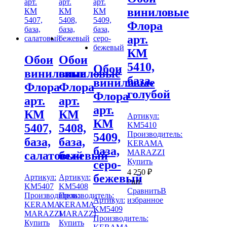
виниловые
Флора
арт.
КМ
Обои
Обои
5410,
Обои
виниловые
виниловые
база,
виниловые
Флора
Флора
голубой
Флора
арт.
арт.
арт.
КМ
КМ
Артикул:
КМ
KM5410
5407,
5408,
Производитель:
5409,
база,
база,
KERAMA
база,
MARAZZI
салатовый
бежевый
Купить
серо-
4 250
₽
бежевый
Артикул:
Артикул:
/ шт
KM5407
KM5408
Сравнить
В
Производитель:
Производитель:
Артикул:
избранное
KERAMA
KERAMA
KM5409
MARAZZI
MARAZZI
Производитель:
Купить
Купить