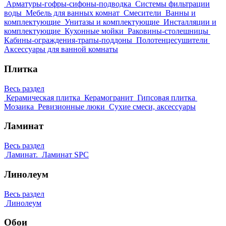
Арматуры-гофры-сифоны-подводка
Системы фильтрации
воды
Мебель для ванных комнат
Смесители
Ванны и
комплектующие
Унитазы и комплектующие
Инсталляции и
комплектующие
Кухонные мойки
Раковины-столешницы
Кабины-ограждения-трапы-поддоны
Полотенцесушители
Аксессуары для ванной комнаты
Плитка
Весь раздел
Керамическая плитка
Керамогранит
Гипсовая плитка
Мозаика
Ревизионные люки
Сухие смеси, аксессуары
Ламинат
Весь раздел
Ламинат.
Ламинат SPC
Линолеум
Весь раздел
Линолеум
Обои