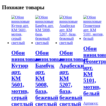
Похожие товары
Обои
Обои
Обои
Обои
винилов
виниловые
виниловые
виниловые
Геометр
Кутюр
Бамбук
Арабески
арт.
арт.
арт.
арт.
КМ
КМ
КМ
КМ
5101,
5601,
5008,
5207,
мотив,
мотив,
база,
база,
белый
серый
бежевый
бежевый
светлый
светлый
светлый
Артикул: