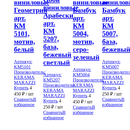
виниловые
виниловые
винилов
виниловые
Геометрия
Бамбук
Бамбук
Арабески
арт.
арт.
арт.
арт.
КМ
КМ
КМ
КМ
5101,
5004,
5007,
5207,
мотив,
мотив,
база,
база,
белый
серо-
бежевы
бежевый
зеленый
светлый
Артикул:
Артикул:
KM5101
KM5007
Артикул:
Производитель:
Производител
Артикул:
KM5004
KERAMA
KERAMA
KM5207
Производитель:
MARAZZI
MARAZZI
Производитель:
KERAMA
Купить
4
Купить
4
KERAMA
MARAZZI
450
₽
/ шт
250
₽
/ шт
MARAZZI
Купить
4
Сравнить
В
Сравнить
В
Купить
4
450
₽
/ шт
избранное
избранное
250
₽
/ шт
Сравнить
В
Сравнить
В
избранное
избранное