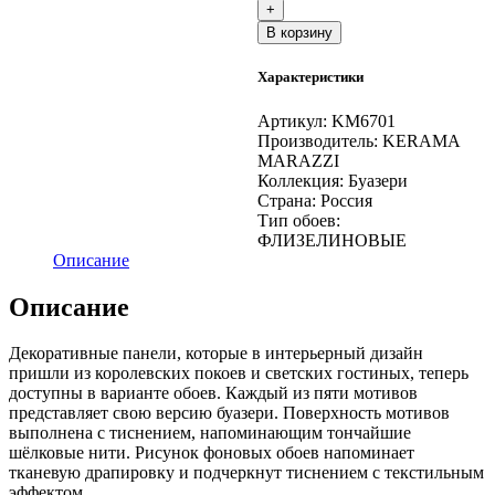
+
виниловые
В корзину
Буазери
мотив,
Характеристики
белый
Артикул:
KM6701
Производитель:
KERAMA
MARAZZI
Коллекция:
Буазери
Страна:
Россия
Тип обоев:
ФЛИЗЕЛИНОВЫЕ
Описание
Описание
Декоративные панели, которые в интерьерный дизайн
пришли из королевских покоев и светских гостиных, теперь
доступны в варианте обоев. Каждый из пяти мотивов
представляет свою версию буазери. Поверхность мотивов
выполнена с тиснением, напоминающим тончайшие
шёлковые нити. Рисунок фоновых обоев напоминает
тканевую драпировку и подчеркнут тиснением с текстильным
эффектом.