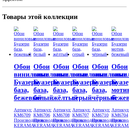
Товары этой коллекции
Обои
Обои
Обои
Обои
Обои
Обои
виниловые
виниловые
виниловые
виниловые
виниловые
вини
Буазери
Буазери
Буазери
Буазери
Буазери
Буаз
база,
база,
база,
база,
база,
мотив
бежевый
белый
жёлтый
серый
чёрный
беже
Артикул:
Артикул:
Артикул:
Артикул:
Артикул:
Артикул
KM6709
KM6706
KM6708
KM6707
KM6710
KM6704
Производитель:
Производитель:
Производитель:
Производитель:
Производитель:
Произво
KERAMA
KERAMA
KERAMA
KERAMA
KERAMA
KERAM