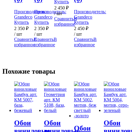
Купить
2 450
₽
Производитель:
Производитель:
Производитель:
/ шт
Grandeco
Grandeco
Grandeco
Сравнить
В
Купить
Купить
Купить
избранное
2 350
₽
2 350
₽
2 450
₽
/ шт
/ шт
/ шт
Сравнить
В
Сравнить
В
Сравнить
В
избранное
избранное
избранное
Похожие товары
Обои
Обои
Обои
Обои
виниловые
виниловые
винилов