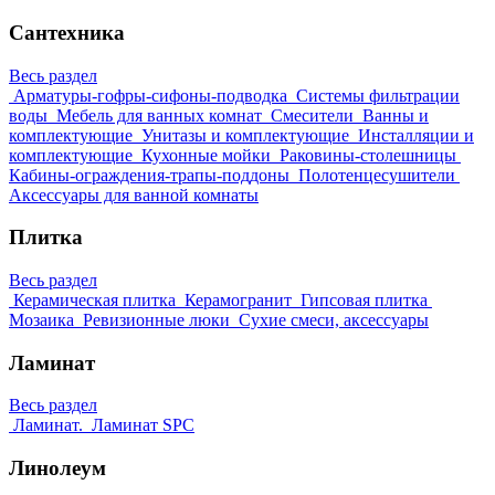
Сантехника
Весь раздел
Арматуры-гофры-сифоны-подводка
Системы фильтрации
воды
Мебель для ванных комнат
Смесители
Ванны и
комплектующие
Унитазы и комплектующие
Инсталляции и
комплектующие
Кухонные мойки
Раковины-столешницы
Кабины-ограждения-трапы-поддоны
Полотенцесушители
Аксессуары для ванной комнаты
Плитка
Весь раздел
Керамическая плитка
Керамогранит
Гипсовая плитка
Мозаика
Ревизионные люки
Сухие смеси, аксессуары
Ламинат
Весь раздел
Ламинат.
Ламинат SPC
Линолеум