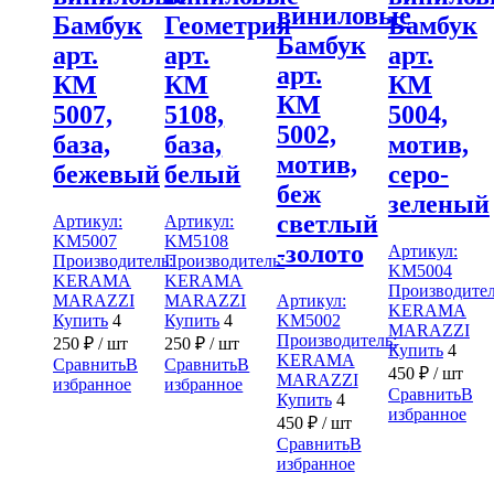
виниловые
Бамбук
Геометрия
Бамбук
Бамбук
арт.
арт.
арт.
арт.
КМ
КМ
КМ
КМ
5007,
5108,
5004,
5002,
база,
база,
мотив,
мотив,
бежевый
белый
серо-
беж
зеленый
светлый
Артикул:
Артикул:
KM5007
KM5108
-золото
Артикул:
Производитель:
Производитель:
KM5004
KERAMA
KERAMA
Производител
MARAZZI
MARAZZI
Артикул:
KERAMA
Купить
4
Купить
4
KM5002
MARAZZI
Производитель:
250
₽
/ шт
250
₽
/ шт
Купить
4
KERAMA
Сравнить
В
Сравнить
В
450
₽
/ шт
MARAZZI
избранное
избранное
Сравнить
В
Купить
4
избранное
450
₽
/ шт
Сравнить
В
избранное