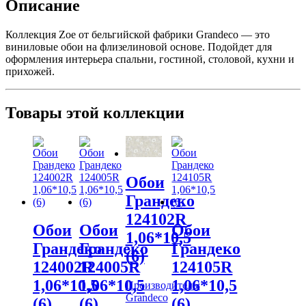
Описание
Коллекция Zoe от бельгийской фабрики Grandeco — это
виниловые обои на флизелиновой основе. Подойдет для
оформления интерьера спальни, гостиной, столовой, кухни и
прихожей.
Товары этой коллекции
Обои
Грандеко
124102R
Обои
Обои
Обои
1,06*10,5
Грандеко
Грандеко
Грандеко
(6)
124002R
124005R
124105R
1,06*10,5
1,06*10,5
1,06*10,5
Производитель:
Grandeco
(6)
(6)
(6)