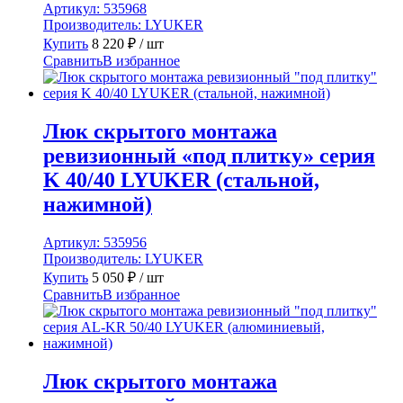
Артикул:
535968
Производитель:
LYUKER
Купить
8 220
₽
/ шт
Сравнить
В избранное
Люк скрытого монтажа
ревизионный «под плитку» серия
K 40/40 LYUKER (стальной,
нажимной)
Артикул:
535956
Производитель:
LYUKER
Купить
5 050
₽
/ шт
Сравнить
В избранное
Люк скрытого монтажа