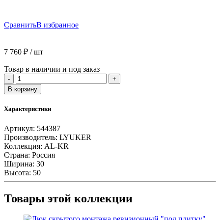
Сравнить
В избранное
7 760
₽
/ шт
Товар в наличии и под заказ
Количество
-
+
товара
В корзину
Люк
скрытого
Характеристики
монтажа
ревизионный
Артикул:
544387
"под
Производитель:
LYUKER
плитку"
Коллекция:
AL-KR
серия
Страна:
Россия
AL-
Ширина:
30
KR
Высота:
50
50/30
LYUKER
(алюминиевый,
Товары этой коллекции
нажимной)