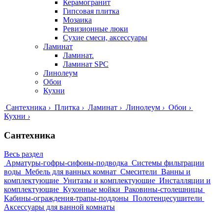
Керамогранит
Гипсовая плитка
Мозаика
Ревизионные люки
Сухие смеси, аксессуары
Ламинат
Ламинат.
Ламинат SPC
Линолеум
Обои
Кухни
Сантехника
›
Плитка
›
Ламинат
›
Линолеум
›
Обои
›
Кухни
›
Сантехника
Весь раздел
Арматуры-гофры-сифоны-подводка
Системы фильтрации
воды
Мебель для ванных комнат
Смесители
Ванны и
комплектующие
Унитазы и комплектующие
Инсталляции и
комплектующие
Кухонные мойки
Раковины-столешницы
Кабины-ограждения-трапы-поддоны
Полотенцесушители
Аксессуары для ванной комнаты