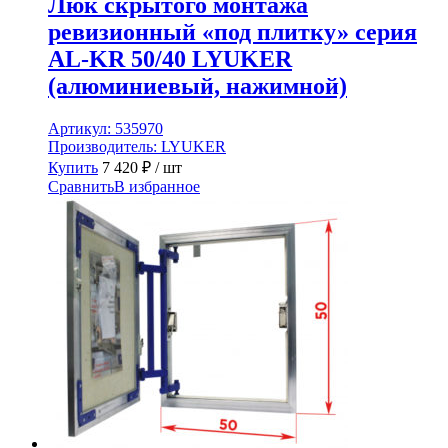
Люк скрытого монтажа
ревизионный «под плитку» серия
AL-KR 50/40 LYUKER
(алюминиевый, нажимной)
Артикул:
535970
Производитель:
LYUKER
Купить
7 420
₽
/ шт
Сравнить
В избранное