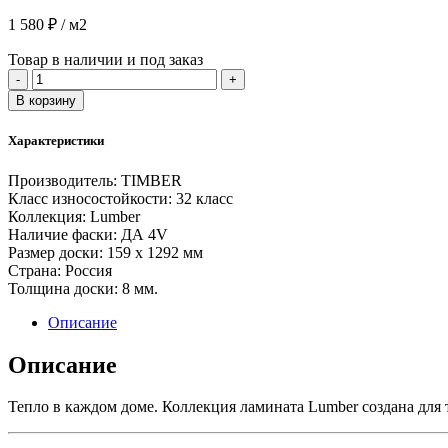
1 580
₽
/ м2
Товар в наличии и под заказ
Количество
-
+
товара
В корзину
Ламинат
Timber
Характеристики
Lumber
8/32
Производитель:
TIMBER
Дуб
Класс износостойкости:
32 класс
Арона
Коллекция:
Lumber
Наличие фаски:
ДА 4V
Размер доски:
159 x 1292 мм
Страна:
Россия
Толщина доски:
8 мм.
Описание
Описание
Тепло в каждом доме. Коллекция ламината Lumber создана для т