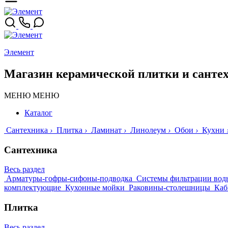
Элемент
Магазин керамической плитки и санте
МЕНЮ
МЕНЮ
Каталог
Сантехника
›
Плитка
›
Ламинат
›
Линолеум
›
Обои
›
Кухни
Сантехника
Весь раздел
Арматуры-гофры-сифоны-подводка
Системы фильтрации вод
комплектующие
Кухонные мойки
Раковины-столешницы
Каб
Плитка
Весь раздел