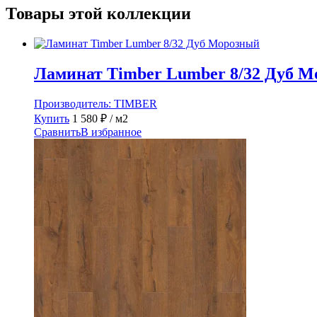
Товары этой коллекции
Ламинат Timber Lumber 8/32 Дуб 
Производитель:
TIMBER
Купить
1 580
₽
/ м2
Сравнить
В избранное