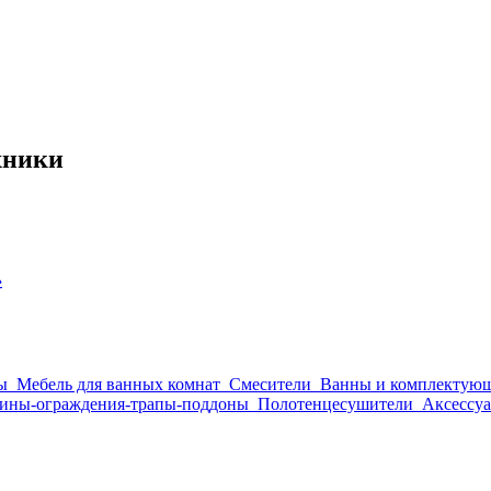
хники
›
ы
Мебель для ванных комнат
Смесители
Ванны и комплектую
ины-ограждения-трапы-поддоны
Полотенцесушители
Аксессуа