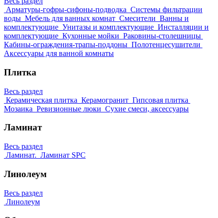
Весь раздел
Арматуры-гофры-сифоны-подводка
Системы фильтрации
воды
Мебель для ванных комнат
Смесители
Ванны и
комплектующие
Унитазы и комплектующие
Инсталляции и
комплектующие
Кухонные мойки
Раковины-столешницы
Кабины-ограждения-трапы-поддоны
Полотенцесушители
Аксессуары для ванной комнаты
Плитка
Весь раздел
Керамическая плитка
Керамогранит
Гипсовая плитка
Мозаика
Ревизионные люки
Сухие смеси, аксессуары
Ламинат
Весь раздел
Ламинат.
Ламинат SPC
Линолеум
Весь раздел
Линолеум