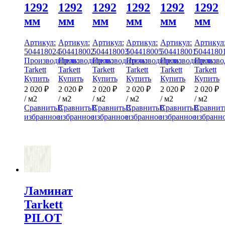
1292
1292
1292
1292
1292
1292
мм
мм
мм
мм
мм
мм
Артикул:
Артикул:
Артикул:
Артикул:
Артикул:
Артикул
504418024
504418002
504418003
504418005
504418001
5044180
Производитель:
Производитель:
Производитель:
Производитель:
Производитель:
Произво
Tarkett
Tarkett
Tarkett
Tarkett
Tarkett
Tarkett
Купить
Купить
Купить
Купить
Купить
Купить
2 020
₽
2 020
₽
2 020
₽
2 020
₽
2 020
₽
2 020
₽
/ м2
/ м2
/ м2
/ м2
/ м2
/ м2
Сравнить
В
Сравнить
В
Сравнить
В
Сравнить
В
Сравнить
В
Сравнит
избранное
избранное
избранное
избранное
избранное
избранн
Ламинат
Tarkett
PILOT