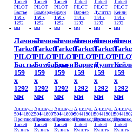
Ламинат
Ламинат
Ламинат
Ламинат
Ламинат
Лами
Tarkett
Tarkett
Tarkett
Tarkett
Tarkett
Tarke
PILOT
PILOT
PILOT
PILOT
PILOT
PILO
Бастье
Бомбардье
Браун
Варнер
Дулиттл
Кейл
159
159
159
159
159
159
x
x
x
x
x
x
1292
1292
1292
1292
1292
1292
мм
мм
мм
мм
мм
мм
Артикул:
Артикул:
Артикул:
Артикул:
Артикул:
Артикул
504418023
504418007
504418006
504418016
504418018
5044180
Производитель:
Производитель:
Производитель:
Производитель:
Производитель:
Произво
Tarkett
Tarkett
Tarkett
Tarkett
Tarkett
Tarkett
Купить
Купить
Купить
Купить
Купить
Купить