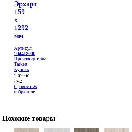
Эрхарт
159
x
1292
мм
Артикул:
504418000
Производитель:
Tarkett
Купить
2 020
₽
/ м2
Сравнить
В
избранное
Похожие товары