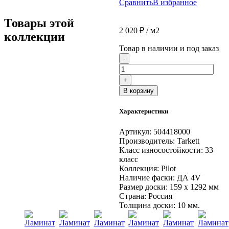
Сравнить
В избранное
Товары этой
2 020
₽
/ м2
коллекции
Товар в наличии и под заказ
Количество
-
товара
Ламинат
+
Tarkett
В корзину
PILOT
Эрхарт
Характеристики
159
x
1292
Артикул:
504418000
мм
Производитель:
Tarkett
Класс износостойкости:
33
класс
Коллекция:
Pilot
Наличие фаски:
ДА 4V
Размер доски:
159 x 1292 мм
Страна:
Россия
Толщина доски:
10 мм.