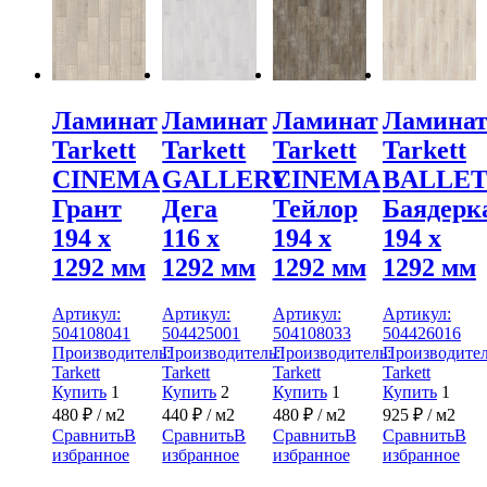
Ламинат
Ламинат
Ламинат
Ламина
Tarkett
Tarkett
Tarkett
Tarkett
CINEMA
GALLERY
CINEMA
BALLE
Грант
Дега
Тейлор
Баядерк
194 x
116 x
194 x
194 x
1292 мм
1292 мм
1292 мм
1292 мм
Артикул:
Артикул:
Артикул:
Артикул:
504108041
504425001
504108033
504426016
Производитель:
Производитель:
Производитель:
Производител
Tarkett
Tarkett
Tarkett
Tarkett
Купить
1
Купить
2
Купить
1
Купить
1
480
₽
/ м2
440
₽
/ м2
480
₽
/ м2
925
₽
/ м2
Сравнить
В
Сравнить
В
Сравнить
В
Сравнить
В
избранное
избранное
избранное
избранное