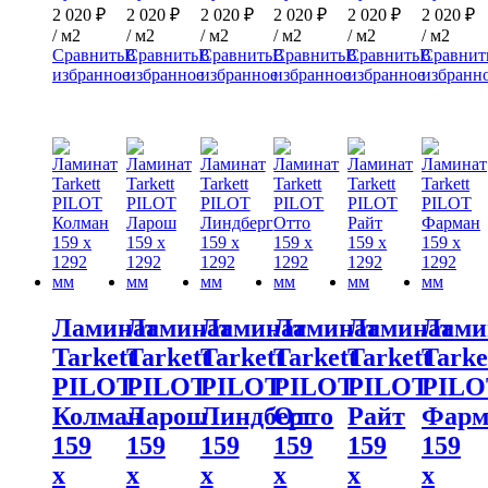
2 020
₽
2 020
₽
2 020
₽
2 020
₽
2 020
₽
2 020
₽
/ м2
/ м2
/ м2
/ м2
/ м2
/ м2
Сравнить
В
Сравнить
В
Сравнить
В
Сравнить
В
Сравнить
В
Сравнит
избранное
избранное
избранное
избранное
избранное
избранн
Ламинат
Ламинат
Ламинат
Ламинат
Ламинат
Лами
Tarkett
Tarkett
Tarkett
Tarkett
Tarkett
Tarke
PILOT
PILOT
PILOT
PILOT
PILOT
PILO
Колман
Ларош
Линдберг
Отто
Райт
Фарм
159
159
159
159
159
159
x
x
x
x
x
x