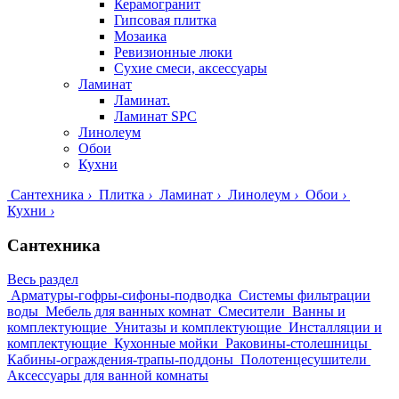
Керамогранит
Гипсовая плитка
Мозаика
Ревизионные люки
Сухие смеси, аксессуары
Ламинат
Ламинат.
Ламинат SPC
Линолеум
Обои
Кухни
Сантехника
›
Плитка
›
Ламинат
›
Линолеум
›
Обои
›
Кухни
›
Сантехника
Весь раздел
Арматуры-гофры-сифоны-подводка
Системы фильтрации
воды
Мебель для ванных комнат
Смесители
Ванны и
комплектующие
Унитазы и комплектующие
Инсталляции и
комплектующие
Кухонные мойки
Раковины-столешницы
Кабины-ограждения-трапы-поддоны
Полотенцесушители
Аксессуары для ванной комнаты