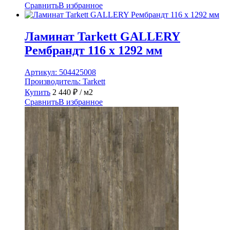
Сравнить
В избранное
Ламинат Tarkett GALLERY
Рембрандт 116 x 1292 мм
Артикул:
504425008
Производитель:
Tarkett
Купить
2 440
₽
/ м2
Сравнить
В избранное