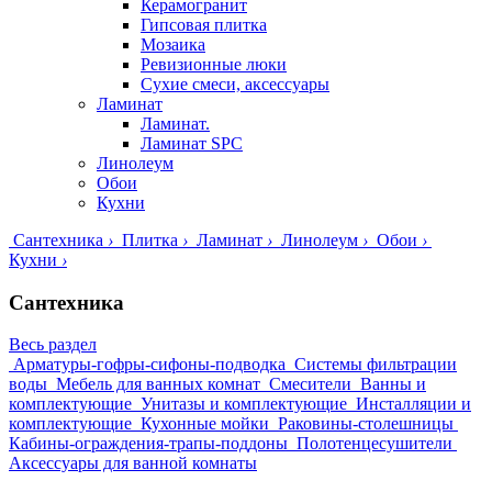
Керамогранит
Гипсовая плитка
Мозаика
Ревизионные люки
Сухие смеси, аксессуары
Ламинат
Ламинат.
Ламинат SPC
Линолеум
Обои
Кухни
Сантехника
›
Плитка
›
Ламинат
›
Линолеум
›
Обои
›
Кухни
›
Сантехника
Весь раздел
Арматуры-гофры-сифоны-подводка
Системы фильтрации
воды
Мебель для ванных комнат
Смесители
Ванны и
комплектующие
Унитазы и комплектующие
Инсталляции и
комплектующие
Кухонные мойки
Раковины-столешницы
Кабины-ограждения-трапы-поддоны
Полотенцесушители
Аксессуары для ванной комнаты