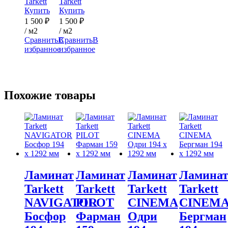
Tarkett
Tarkett
Купить
Купить
1 500
₽
1 500
₽
/ м2
/ м2
Сравнить
В
Сравнить
В
избранное
избранное
Похожие товары
Ламинат
Ламинат
Ламинат
Ламина
Tarkett
Tarkett
Tarkett
Tarkett
NAVIGATOR
PILOT
CINEMA
CINEM
Босфор
Фарман
Одри
Бергман