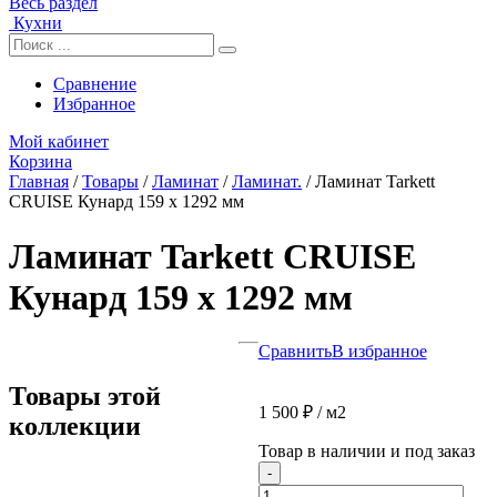
Весь раздел
Кухни
Сравнение
Избранное
Мой кабинет
Корзина
Главная
/
Товары
/
Ламинат
/
Ламинат.
/
Ламинат Tarkett
CRUISE Кунард 159 x 1292 мм
Ламинат Tarkett CRUISE
Кунард 159 x 1292 мм
Сравнить
В избранное
Товары этой
1 500
₽
/ м2
коллекции
Товар в наличии и под заказ
Количество
-
товара