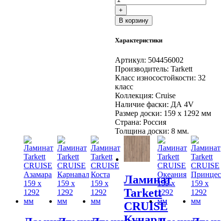
Ламинат
+
Tarkett
В корзину
CRUISE
Кунард
Характеристики
159
x
1292
Артикул:
504456002
мм
Производитель:
Tarkett
Класс износостойкости:
32
класс
Коллекция:
Cruise
Наличие фаски:
ДА 4V
Размер доски:
159 x 1292 мм
Страна:
Россия
Толщина доски:
8 мм.
Ламинат
Tarkett
CRUISE
Кунард